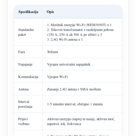
Specifikacija
Opis
1. Merilnik energije Wi-Fi (WEM3050T) x 1
Standardni
2. Tokovni transformator z razdeljenim jedrom
paket
(150 A, 250 A ali 500 A po izbiri) x 3
3. 2,4G Wi-Fi antena x 1
Faza
Trifazni
Napajanje
Vgrajen univerzalni napajalnik
Komunikacija
Vgrajen Wi-Fi
Antena
Zunanja 2.4G antena s SMA moškim
Interval
1-5 minutni interval, običajno 1 minuta
poročanja
Prijavi
Aktivna energija (naprej in nazaj), aktivna moč,
vsebino
napetost, tok, frekvenca