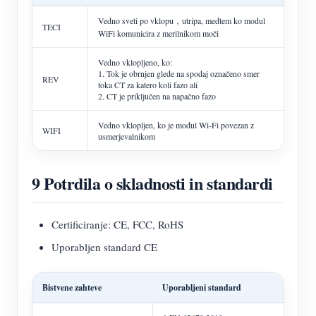
Vedno sveti po vklopu，utripa, medtem ko modul
TECI
WiFi komunicira z merilnikom moči
Vedno vklopljeno, ko:
1. Tok je obrnjen glede na spodaj označeno smer
REV
toka CT za katero koli fazo ali
2. CT je priključen na napačno fazo
Vedno vklopljen, ko je modul Wi-Fi povezan z
WIFI
usmerjevalnikom
9 Potrdila o skladnosti in standardi
Certificiranje: CE, FCC, RoHS
Uporabljen standard CE
Bistvene zahteve
Uporabljeni standard