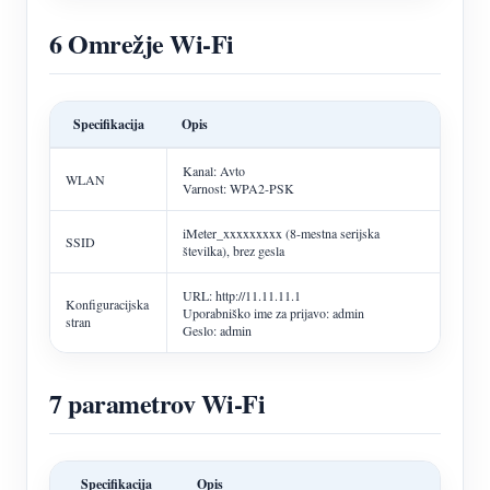
6 Omrežje Wi-Fi
Specifikacija
Opis
Kanal: Avto
WLAN
Varnost: WPA2-PSK
iMeter_xxxxxxxxx (8-mestna serijska
SSID
številka), brez gesla
URL: http://11.11.11.1
Konfiguracijska
Uporabniško ime za prijavo: admin
stran
Geslo: admin
7 parametrov Wi-Fi
Specifikacija
Opis