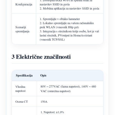
1. Dostopna točka Wi-Fi in spletna stran za
Konfiguracija
nastavitev SSID in gesla
2. Mobilna aplikacija za nastavitev SSID in gesla
1. Spremljajte v oblaku Iammeter
2. Lokalno spremljajte na vašem računalniku
Scenariji
prek WLAN (vmesnik Http get)
spremljanja
3. Integracija s strežnikom tretje osebe, kot je vaš
lastni strežnik, PVoutput in HomeAssistant
(vmesnik TCP/SSL)
3 Električne značilnosti
Specifikacija
Opis
80V～277VAC (fazna napetost), 140V～480
Vhodna
napetost
VAC (omrežna napetost)
Ocena CT
150A
1. Napetost: ±1,0%