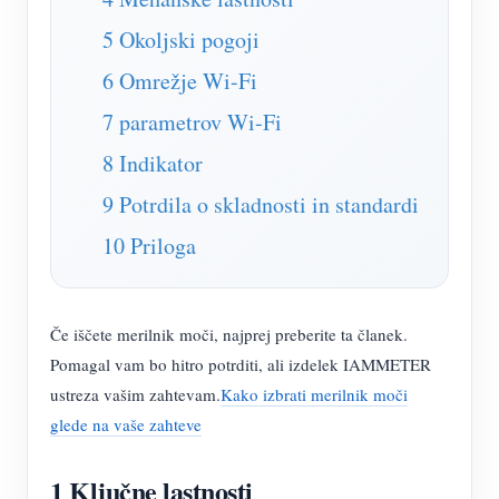
Simulator IAMMETER
5 Okoljski pogoji
Virtualni števec
6 Omrežje Wi-Fi
Sistem za napovedovanje in simulacijo energije
7 parametrov Wi-Fi
Aplikacije
8 Indikator
Monitor energije solarnega PV sistema
Trgovina
9 Potrdila o skladnosti in standardi
Monitor porabe električne energije
Viri
10 Priloga
Nadzorni sistem PV grelnika
Hitri začetek izdelka
Skupnost
Avtomatizacija doma
Dokument
Razvijalec
Če iščete merilnik moči, najprej preberite ta članek.
Tovarniški energetski nadzor
Vadnica Video
Pomagal vam bo hitro potrditi, ali izdelek IAMMETER
Raziščite
Kontakt
ustreza vašim zahtevam.
Kako izbrati merilnik moči
pogosta vprašanja
Program nagrajevanja
O nas
glede na vaše zahteve
Novice
1 Ključne lastnosti
Blogi