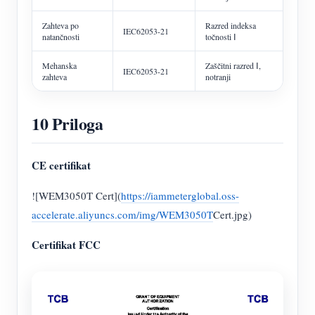
Zahteva po
Razred indeksa
IEC62053-21
natančnosti
točnosti Ⅰ
Mehanska
Zaščitni razred Ⅰ,
IEC62053-21
zahteva
notranji
10 Priloga
CE certifikat
![WEM3050T Cert](
https://iammeterglobal.oss-
accelerate.aliyuncs.com/img/WEM3050T
Cert.jpg)
Certifikat FCC