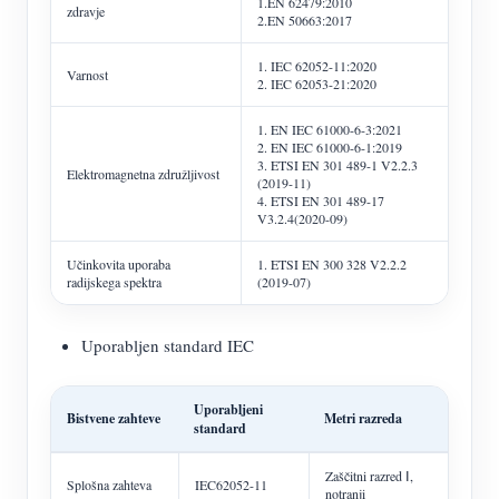
1.EN 62479:2010
zdravje
2.EN 50663:2017
1. IEC 62052-11:2020
Varnost
2. IEC 62053-21:2020
1. EN IEC 61000-6-3:2021
2. EN IEC 61000-6-1:2019
3. ETSI EN 301 489-1 V2.2.3
Elektromagnetna združljivost
(2019-11)
4. ETSI EN 301 489-17
V3.2.4(2020-09)
Učinkovita uporaba
1. ETSI EN 300 328 V2.2.2
radijskega spektra
(2019-07)
Uporabljen standard IEC
Uporabljeni
Bistvene zahteve
Metri razreda
standard
Zaščitni razred Ⅰ,
Splošna zahteva
IEC62052-11
notranji