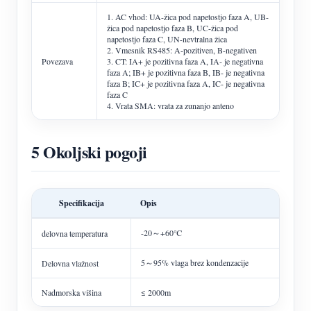
1. AC vhod: UA-žica pod napetostjo faza A, UB-
žica pod napetostjo faza B, UC-žica pod
napetostjo faza C, UN-nevtralna žica
2. Vmesnik RS485: A-pozitiven, B-negativen
Povezava
3. CT: IA+ je pozitivna faza A, IA- je negativna
faza A; IB+ je pozitivna faza B, IB- je negativna
faza B; IC+ je pozitivna faza A, IC- je negativna
faza C
4. Vrata SMA: vrata za zunanjo anteno
5 Okoljski pogoji
Specifikacija
Opis
-20～+60℃
delovna temperatura
5～95% vlaga brez kondenzacije
Delovna vlažnost
Nadmorska višina
≤ 2000m