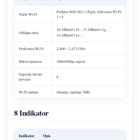
Podpira WiFi 802.11b/g/n, frekvenca Wi-Fi
Način Wi-Fi
1-13
18,5dBm@11b，15.5dBm@11g，
Oddajna moč
14.5dBm@11n；
Frekvenca Wi-Fi
2,400 ~ 2,472 GHz
Hitrost prenosa
3686400bps največ
Največje število
8
povezav
Wi-Fi antena
Zunanji, ojačanje 5dBi
8 Indikator
Indikator
Opis