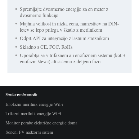
Spremljajte dvosmerno energijo za en meter z
dvosmerno funkcijo
Majhna velikost in nizka cena, namestitev na DIN-
letev se lepo prilega v škatlo z merilnikom
Odprt API za integracijo z lastnim strežnikom
Skladno s CE, FCC, RoHs
Uporablja se v trifaznem ali enofaznem sistemu (kot 3
enofazni števci) ali sistemu z deljeno fazo
Monitor porabe energije
Enofazni merilnik energije WiFi
Trifazni merilnik energije WiFi
Monitor porabe električne energije doma
Sončni PV nadzorni sistem