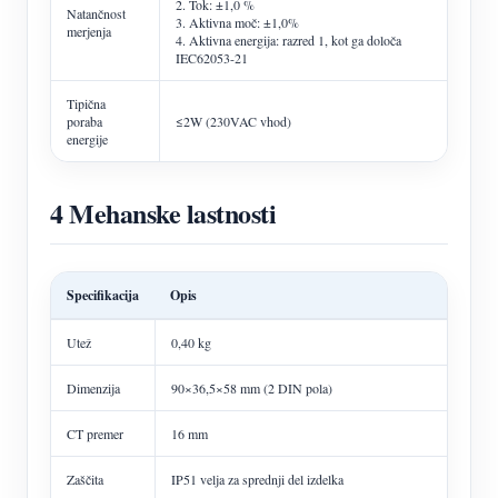
2. Tok: ±1,0 %
Natančnost
3. Aktivna moč: ±1,0%
merjenja
4. Aktivna energija: razred 1, kot ga določa
IEC62053-21
Tipična
poraba
≤2W (230VAC vhod)
energije
4 Mehanske lastnosti
Specifikacija
Opis
Utež
0,40 kg
Dimenzija
90×36,5×58 mm (2 DIN pola)
CT premer
16 mm
Zaščita
IP51 velja za sprednji del izdelka