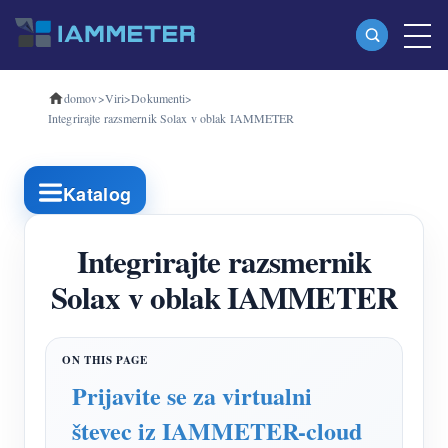
domov
>
Viri
>
Dokumenti
>
Izdelki
Integrirajte razsmernik Solax v oblak IAMMETER
Enofazni merilnik energije Wi-Fi (WEM3080)
Trifazni merilnik energije Wi-Fi (WEM3080T)
Katalog
Trifazni merilnik energije Wi-Fi (WEM3046T)
Integrirajte razsmernik
Trifazni merilnik energije Wi-Fi (WEM3050T)
Solax v oblak IAMMETER
WiFi krmilnik napajanja
IAMMETER Cloud Pro
Storitev samostojnega gostovanja
Prijavite se za virtualni
EV Polnilec
števec iz IAMMETER-cloud