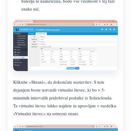
baterija ni nameščena, bodo vse vrednosti v tej fazi
enake nič.
Kliknite »Shrani«, da dokončate nastavitev. S tem
dejanjem boste ustvarili virtualni števec, ki bo v 5-
minutnih intervalih pridobival podatke iz Solaxclouda.
Ta virtualni števec lahko najdete in upravljate v razdelku
»Virtualni števec« na ustrezni strani.