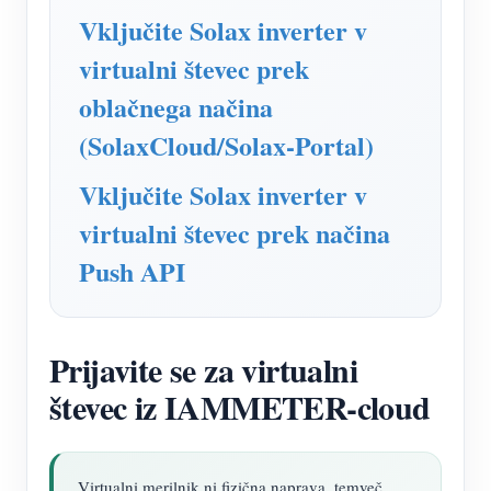
Simulator IAMMETER
Vključite Solax inverter v
Virtualni števec
virtualni števec prek
Sistem za napovedovanje in simulacijo energije
oblačnega načina
Aplikacije
(SolaxCloud/Solax-Portal)
Monitor energije solarnega PV sistema
Trgovina
Vključite Solax inverter v
Monitor porabe električne energije
virtualni števec prek načina
Viri
Push API
Nadzorni sistem PV grelnika
Hitri začetek izdelka
Skupnost
Avtomatizacija doma
Dokument
Razvijalec
Tovarniški energetski nadzor
Prijavite se za virtualni
Vadnica Video
Raziščite
Kontakt
števec iz IAMMETER-cloud
pogosta vprašanja
Program nagrajevanja
O nas
Novice
Blogi
Virtualni merilnik ni fizična naprava, temveč