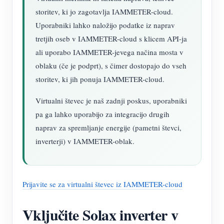
storitev, ki jo zagotavlja IAMMETER-cloud.
Uporabniki lahko naložijo podatke iz naprav
tretjih oseb v IAMMETER-cloud s klicem API-ja
ali uporabo IAMMETER-jevega načina mosta v
oblaku (če je podprt), s čimer dostopajo do vseh
storitev, ki jih ponuja IAMMETER-cloud.
Virtualni števec je naš zadnji poskus, uporabniki
pa ga lahko uporabijo za integracijo drugih
naprav za spremljanje energije (pametni števci,
inverterji) v IAMMETER-oblak.
Prijavite se za virtualni števec iz IAMMETER-cloud
Vključite Solax inverter v