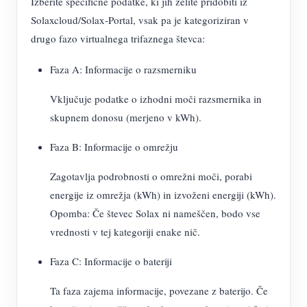
Izberite specifične podatke, ki jih želite pridobiti iz
Solaxcloud/Solax-Portal, vsak pa je kategoriziran v
drugo fazo virtualnega trifaznega števca:
Faza A: Informacije o razsmerniku
Vključuje podatke o izhodni moči razsmernika in
skupnem donosu (merjeno v kWh).
Faza B: Informacije o omrežju
Zagotavlja podrobnosti o omrežni moči, porabi
energije iz omrežja (kWh) in izvoženi energiji (kWh).
Opomba: Če števec Solax ni nameščen, bodo vse
vrednosti v tej kategoriji enake nič.
Faza C: Informacije o bateriji
Ta faza zajema informacije, povezane z baterijo. Če