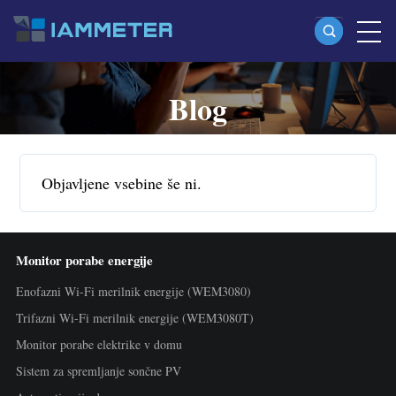
Blog
Izdelki
Enofazni Wi-Fi merilnik energije (WEM3080)
Split-phase Wi-Fi merilnik energije (WEM2067)
Objavljene vsebine še ni.
Trifazni Wi-Fi merilnik energije (WEM3080T)
Trifazni Wi-Fi merilnik energije (WEM3046T)
Monitor porabe energije
Trifazni Wi-Fi merilnik energije (WEM3050T)
Enofazni Wi-Fi merilnik energije (WEM3080)
WiFi krmilnik moči
Trifazni Wi-Fi merilnik energije (WEM3080T)
IAMMETER Cloud Pro
Monitor porabe elektrike v domu
Storitev self-hosting
Sistem za spremljanje sončne PV