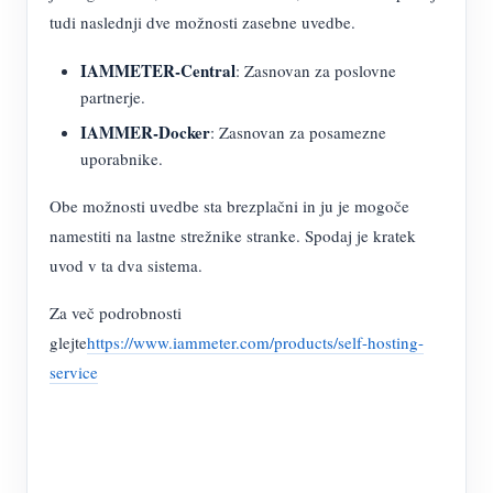
Simulator IAMMETER
tudi naslednji dve možnosti zasebne uvedbe.
Virtualni števec
IAMMETER-Central
: Zasnovan za poslovne
Sistem za napovedovanje in simulacijo energije
partnerje.
IAMMER-Docker
: Zasnovan za posamezne
Aplikacije
uporabnike.
Monitor energije solarnega PV sistema
Trgovina
Obe možnosti uvedbe sta brezplačni in ju je mogoče
Monitor porabe električne energije
Viri
namestiti na lastne strežnike stranke. Spodaj je kratek
uvod v ta dva sistema.
Nadzorni sistem PV grelnika
Hitri začetek izdelka
Skupnost
Avtomatizacija doma
Za več podrobnosti
Dokument
Razvijalec
glejte
https://www.iammeter.com/products/self-hosting-
Tovarniški energetski nadzor
Vadnica Video
Raziščite
Kontakt
service
pogosta vprašanja
Program nagrajevanja
O nas
Novice
Blogi