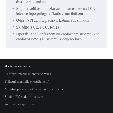
dvosmerno funkcijo
Majhna velikost in nizka cena, namestitev na DIN-
letev se lepo prilega v škatlo z merilnikom
Odprt API za integracijo z lastnim strežnikom
Skladno s CE, FCC, RoHs
Uporablja se v trifaznem ali enofaznem sistemu (kot 3
enofazni števci) ali sistemu z deljeno fazo
Monitor porabe energije
Enofazni merilnik energije WiFi
Trifazni merilnik energije WiFi
Monitor porabe električne energije doma
Sončni PV nadzorni sistem
Avtomatizacija doma