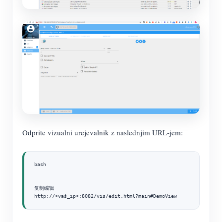
Odprite vizualni urejevalnik z naslednjim URL-jem:
bash

复制编辑

http://<vaš_ip>:8082/vis/edit.html?main#DemoView