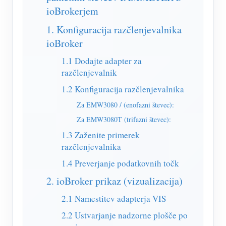
Simulator IAMMETER
ioBrokerjem
Virtualni števec
1. Konfiguracija razčlenjevalnika
ioBroker
Sistem za napovedovanje in simulacijo energije
1.1 Dodajte adapter za
Aplikacije
razčlenjevalnik
Monitor energije solarnega PV sistema
Trgovina
1.2 Konfiguracija razčlenjevalnika
Monitor porabe električne energije
Viri
Za EMW3080 / (enofazni števec):
Za EMW3080T (trifazni števec):
Nadzorni sistem PV grelnika
Hitri začetek izdelka
Skupnost
1.3 Zaženite primerek
Avtomatizacija doma
Dokument
razčlenjevalnika
Razvijalec
Tovarniški energetski nadzor
1.4 Preverjanje podatkovnih točk
Vadnica Video
Raziščite
Kontakt
2. ioBroker prikaz (vizualizacija)
pogosta vprašanja
Program nagrajevanja
O nas
2.1 Namestitev adapterja VIS
Novice
2.2 Ustvarjanje nadzorne plošče po
Blogi