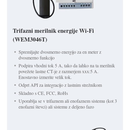
Trifazni merilnik energije Wi-Fi
(WEM3046T)
Spremljajte dvosmerno energijo za en meter z
dvosmerno funkcijo
Podpira vhodni tok 5 A, tako da lahko na ta merilnik
povežete lastne CT-je z razmerjem xxx:5 A.
Enostavno izmerite velik tok.
Odprt API za integracijo z lastnim strežnikom
Skladno s CE, FCC, RoHs
Uporablja se v trifaznem ali enofaznem sistemu (kot 3
enofazni števci) ali sistemu z deljeno fazo