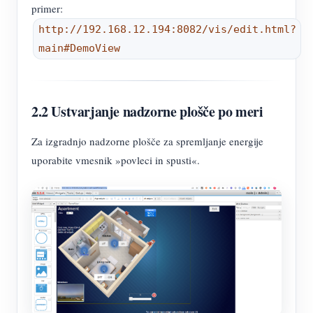
primer:
http://192.168.12.194:8082/vis/edit.html?
main#DemoView
2.2 Ustvarjanje nadzorne plošče po meri
Za izgradnjo nadzorne plošče za spremljanje energije
uporabite vmesnik »povleci in spusti«.