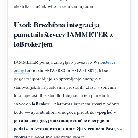
elektriko – učinkovito in cenovno ugodno.
Uvod: Brezhibna integracija
pametnih števcev IAMMETER z
ioBrokerjem
IAMMETER ponuja zmogljivo povezavo Wi-Fi
števci
energije
(kot sta EMW3080 in EMW3080T), ki se
pogosto uporabljajo za spremljanje energije v
stanovanjskih in poslovnih prostorih, zlasti v sončnih
fotonapetostnih sistemih. Integracija teh pametnih
ioBroker
števcev v
—platforma interneta stvari z odprto
vpogled v
kodo — uporabnikom omogoča pridobitev
porabo energije, proizvodnjo sončne energije in
podatke o izvozu/uvozu iz omrežja v realnem času
, vse
znotraj prilagodljive nadzorne plošče.