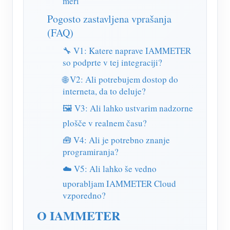
meri
Pogosto zastavljena vprašanja
(FAQ)
🔧 V1: Katere naprave IAMMETER
so podprte v tej integraciji?
🌐 V2: Ali potrebujem dostop do
interneta, da to deluje?
🖼️ V3: Ali lahko ustvarim nadzorne
plošče v realnem času?
🧰 V4: Ali je potrebno znanje
programiranja?
☁️ V5: Ali lahko še vedno
uporabljam IAMMETER Cloud
vzporedno?
O IAMMETER