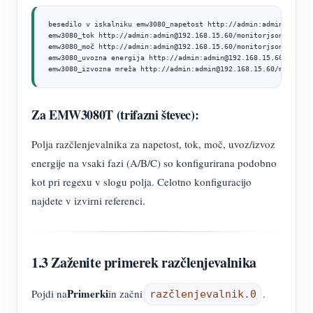
besedilo v iskalniku emw3080_napetost http://admin:admin@192.16
emw3080_tok http://admin:admin@192.168.15.60/monitorjson [regex]
emw3080_moč http://admin:admin@192.168.15.60/monitorjson [regex]
emw3080_uvozna energija http://admin:admin@192.168.15.60/monito
emw3080_izvozna mreža http://admin:admin@192.168.15.60/monitorj
Za EMW3080T (trifazni števec):
Polja razčlenjevalnika za napetost, tok, moč, uvoz/izvoz
energije na vsaki fazi (A/B/C) so konfigurirana podobno
kot pri regexu v slogu polja. Celotno konfiguracijo
najdete v izvirni referenci.
1.3 Zaženite primerek razčlenjevalnika
Primerki
Pojdi na
in začni
.
razčlenjevalnik.0