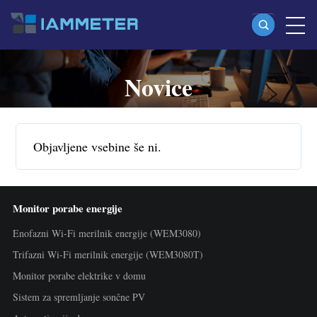
Novice
Izdelki
Enofazni Wi-Fi merilnik energije (WEM3080)
Split-phase Wi-Fi merilnik energije (WEM2067)
Objavljene vsebine še ni.
Trifazni Wi-Fi merilnik energije (WEM3080T)
Trifazni Wi-Fi merilnik energije (WEM3046T)
Monitor porabe energije
Trifazni Wi-Fi merilnik energije (WEM3050T)
Enofazni Wi-Fi merilnik energije (WEM3080)
WiFi krmilnik moči
Trifazni Wi-Fi merilnik energije (WEM3080T)
IAMMETER Cloud Pro
Monitor porabe elektrike v domu
Storitev self-hosting
Sistem za spremljanje sončne PV