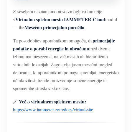
Z veseljem naznanjamo novo zmogljivo funkcijo
Virtualno spletno mesto IAMMETER-Cloud
v
modul
Mesečno primerjalno poročilo
— the
.
primerjajte
Ta posodobitev uporabnikom omogoča, da
podatke o porabi energije in obračunu
med dvema
izbranima mesecema, na več mestih ali hierarhičnih
virtualnih lokacijah. Zagotavlja jasen mesečni pregled
delovanja, ki uporabnikom pomaga spremljati energetsko
učinkovitost, trende proizvodnje sončne energije in
spremembe stroškov skozi čas.
Več o virtualnem spletnem mestu:
🔗
https://www.iammeter.com/docs/virtual-site