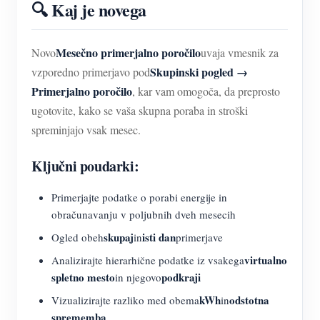
🔍 Kaj je novega
Mesečno primerjalno poročilo
Novo
uvaja vmesnik za
Skupinski pogled →
vzporedno primerjavo pod
Primerjalno poročilo
, kar vam omogoča, da preprosto
ugotovite, kako se vaša skupna poraba in stroški
spreminjajo vsak mesec.
Ključni poudarki:
Primerjajte podatke o porabi energije in
obračunavanju v poljubnih dveh mesecih
skupaj
isti dan
Ogled obeh
in
primerjave
virtualno
Analizirajte hierarhične podatke iz vsakega
spletno mesto
podkraji
in njegovo
kWh
odstotna
Vizualizirajte razliko med obema
in
sprememba