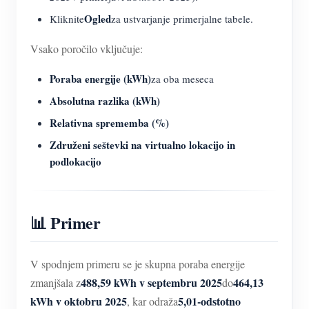
Ogled
Kliknite
za ustvarjanje primerjalne tabele.
Vsako poročilo vključuje:
Poraba energije (kWh)
za oba meseca
Absolutna razlika (kWh)
Relativna sprememba (%)
Združeni seštevki na virtualno lokacijo in
podlokacijo
📊 Primer
V spodnjem primeru se je skupna poraba energije
488,59 kWh v septembru 2025
464,13
zmanjšala z
do
kWh v oktobru 2025
5,01-odstotno
, kar odraža