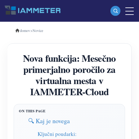
domov
>
Novice
Izdelki
Enofazni merilnik energije Wi-Fi (WEM3080)
Nova funkcija: Mesečno
Trifazni merilnik energije Wi-Fi (WEM3080T)
primerjalno poročilo za
Trifazni merilnik energije Wi-Fi (WEM3046T)
virtualna mesta v
Trifazni merilnik energije Wi-Fi (WEM3050T)
IAMMETER-Cloud
WiFi krmilnik napajanja
IAMMETER Cloud Pro
Storitev samostojnega gostovanja
🔍 Kaj je novega
EV Polnilec
Ključni poudarki: