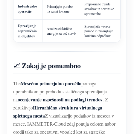
Prepoznajte trende
Industrijske
Primerjajte porabo
stroškov in sezonske
operacije
na ravni tovarne
spremembe
Upravljanje
Spremljajte vzorce
Analiza električne
nepremičnin
porabe in zmanjšajte
energije za več stavb
količino odpadkov
in objektov
📈 Zakaj je pomembno
Mesečno primerjalno poročilo
The
pomaga
uporabnikom pri prehodu s statičnega spremljanja
ocenjevanje uspešnosti na podlagi trendov
na
. Z
Hierarhična struktura virtualnega
združitvijo
spletnega mesta
Z vizualizacijo podatkov iz meseca v
mesec, IAMMETER-Cloud zdaj ponuja celoten nabor
orodij tako za operativni vpogled kot za strateško