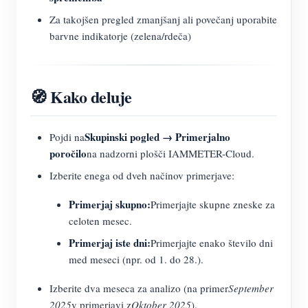
Za takojšen pregled zmanjšanj ali povečanj uporabite
barvne indikatorje (zelena/rdeča)
🧭 Kako deluje
Skupinski pogled → Primerjalno
Pojdi na
poročilo
na nadzorni plošči IAMMETER-Cloud.
Izberite enega od dveh načinov primerjave:
Primerjaj skupno:
Primerjajte skupne zneske za
celoten mesec.
Primerjaj iste dni:
Primerjajte enako število dni
med meseci (npr. od 1. do 28.).
Izberite dva meseca za analizo (na primer
September
2025
v primerjavi z
Oktober 2025
).