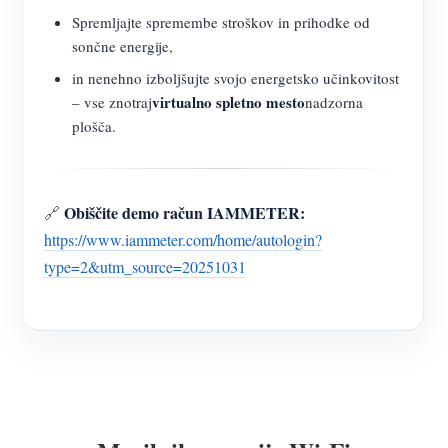
Spremljajte spremembe stroškov in prihodke od
sončne energije,
in nenehno izboljšujte svojo energetsko učinkovitost
virtualno spletno mesto
– vse znotraj
nadzorna
plošča.
Obiščite demo račun IAMMETER:
🔗
https://www.iammeter.com/home/autologin?
type=2&utm_source=20251031