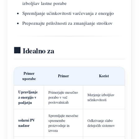
izboljšav lastne porabe
Spremljanje učinkovitosti varčevanja z energijo
Prepoznajte priložnosti za zmanjšanje stroškov
🏢 Idealno za
Primer
Primer
Korist
uporabe
Upravljanje
Primerjajte mesečno
Merjenje izboljšav
z energijo v
porabo v več
učinkovitosti
poslovalnicah
podjetju
Spremljajte mesečne
solarni PV
spremembe
Odkrivanje slabo
nadzor
proizvodnje in
delujočih sistemov
izvoza