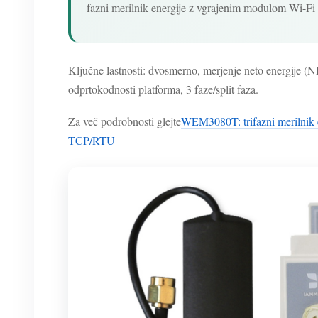
fazni merilnik energije z vgrajenim modulom Wi-Fi ,
Ključne lastnosti: dvosmerno, merjenje neto energije (N
odprtokodnosti platforma, 3 faze/split faza.
Za več podrobnosti glejte
WEM3080T: trifazni merilnik en
TCP/RTU