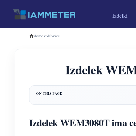
Izdelki
domov
>
Novice
Izdelek WEM3
Izdelek WEM3080T ima ce