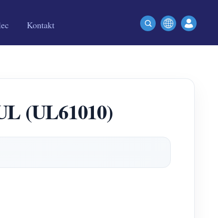
lec
Kontakt
 UL (UL61010)