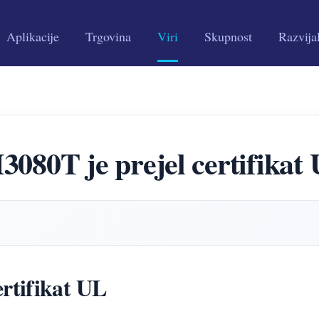
Aplikacije
Trgovina
Viri
Skupnost
Razvija
080T je prejel certifikat
rtifikat UL