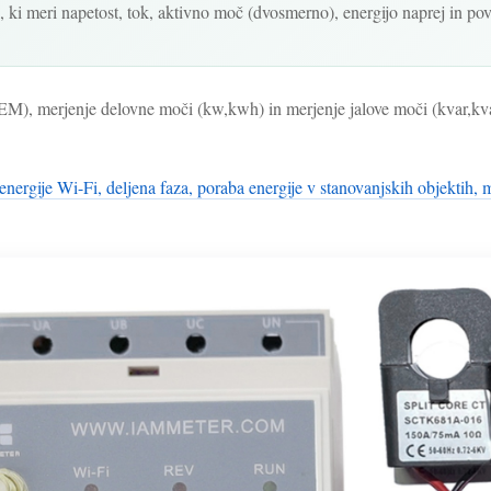
 ki meri napetost, tok, aktivno moč (dvosmerno), energijo naprej in pov
EM), merjenje delovne moči (kw,kwh) in merjenje jalove moči (kvar,kvar
ergije Wi-Fi, deljena faza, poraba energije v stanovanjskih objektih, 