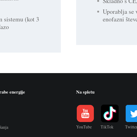
Skladno s CE
Uporablja se 
enofazni števc
m sistemu (kot 3
fazo
rabe energije
Na spletu
YouTube
TikTok
Twitte
šanja