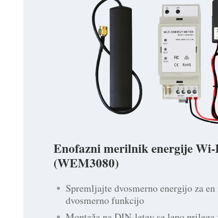
Enofazni merilnik energije Wi-
(WEM3080)
Spremljajte dvosmerno energijo za en
dvosmerno funkcijo
Montaža na DIN-letev se lepo prilega