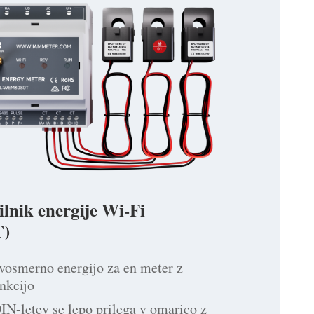
ilnik energije Wi-Fi
)
vosmerno energijo za en meter z
nkcijo
N-letev se lepo prilega v omarico z