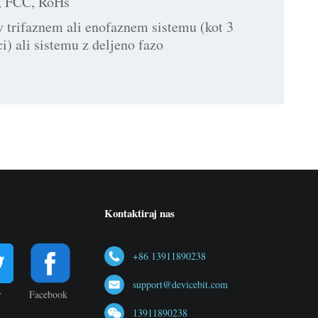
, FCC, RoHs
v trifaznem ali enofaznem sistemu (kot 3
i) ali sistemu z deljeno fazo
Kontaktiraj nas
+86 13911890238
support@devicebit.com
r
Facebook
13911890238