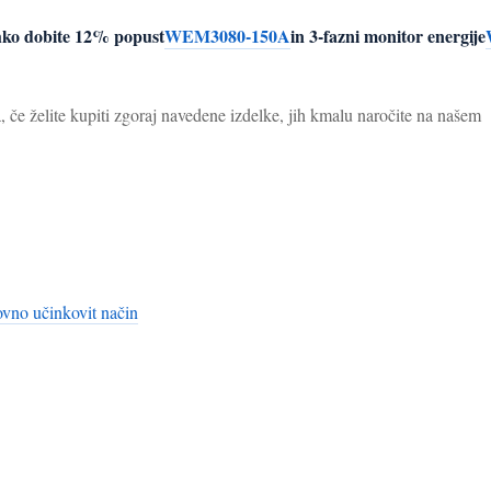
ahko dobite 12% popust
WEM3080-150A
in 3-fazni monitor energije
če želite kupiti zgoraj navedene izdelke, jih kmalu naročite na našem
vno učinkovit način