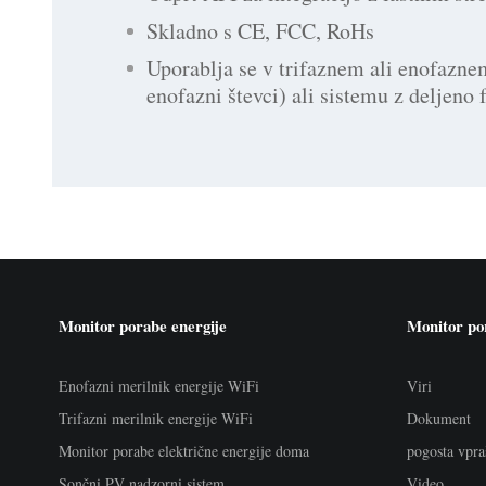
Skladno s CE, FCC, RoHs
Uporablja se v trifaznem ali enofazne
enofazni števci) ali sistemu z deljeno 
Monitor porabe energije
Monitor po
Enofazni merilnik energije WiFi
Viri
Trifazni merilnik energije WiFi
Dokument
Monitor porabe električne energije doma
pogosta vpra
Sončni PV nadzorni sistem
Video