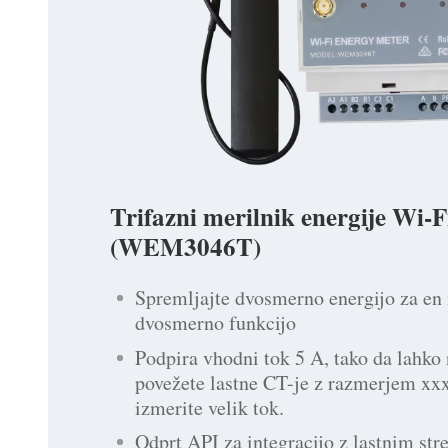
Trifazni merilnik energije Wi-F
(WEM3046T)
Spremljajte dvosmerno energijo za en
dvosmerno funkcijo
Podpira vhodni tok 5 A, tako da lahko 
povežete lastne CT-je z razmerjem xx
izmerite velik tok.
Odprt API za integracijo z lastnim st