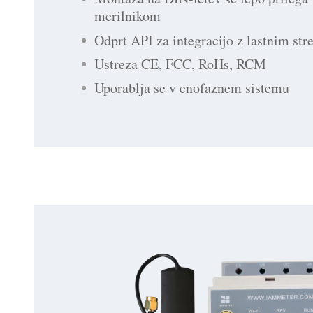
merilnikom
Odprt API za integracijo z lastnim st
Ustreza CE, FCC, RoHs, RCM
Uporablja se v enofaznem sistemu