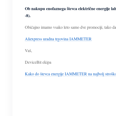
Ob nakupu enofaznega števca električne energije l
-8).
Običajno imamo vsako leto samo dve promociji, tako da, 
Aliexpress uradna trgovina IAMMETER
Vaš,
DeviceBit ekipa
Kako do števca energije IAMMETER na najbolj stroško