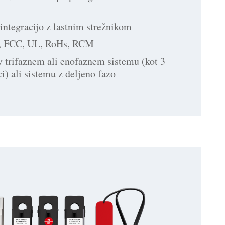
integracijo z lastnim strežnikom
E, FCC, UL, RoHs, RCM
v trifaznem ali enofaznem sistemu (kot 3
i) ali sistemu z deljeno fazo