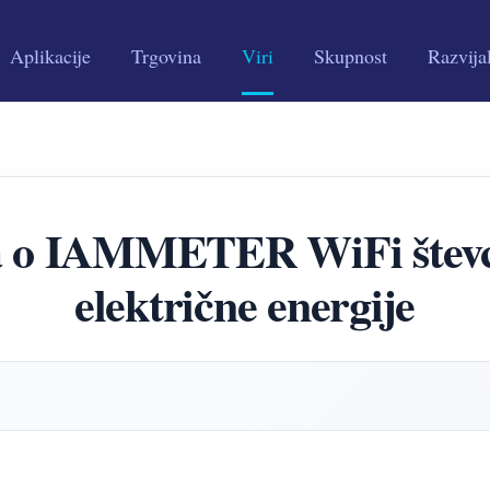
Aplikacije
Trgovina
Viri
Skupnost
Razvija
a o IAMMETER WiFi števcu
električne energije