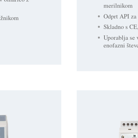
merilnikom
Odprt API za 
režnikom
Skladno s C
Uporablja se 
enofazni števc