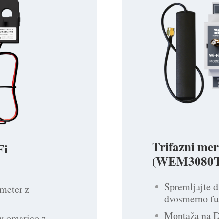
Trifazni mer
Fi
(WEM3080T
Spremljajte d
 meter z
dvosmerno fu
Montaža na DI
 v omarico z