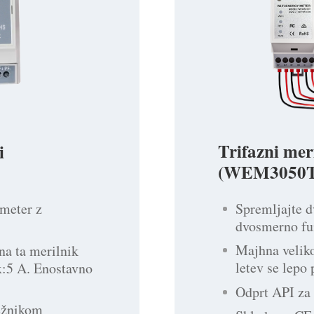
Trifazni mer
i
(WEM3050T
Spremljajte d
 meter z
dvosmerno fu
Majhna veliko
na ta merilnik
letev se lepo
x:5 A. Enostavno
Odprt API za 
režnikom