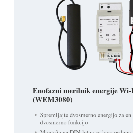
Enofazni merilnik energije Wi-
(WEM3080)
Spremljajte dvosmerno energijo za en
dvosmerno funkcijo
Montaža na DIN-letev se lepo prilega