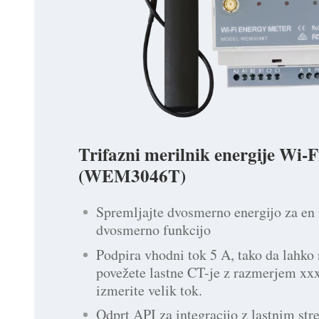
Trifazni merilnik energije Wi-F
(WEM3046T)
Spremljajte dvosmerno energijo za en
dvosmerno funkcijo
Podpira vhodni tok 5 A, tako da lahko 
povežete lastne CT-je z razmerjem xx
izmerite velik tok.
Odprt API za integracijo z lastnim st