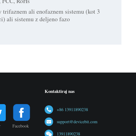
, FCC, RoHs
v trifaznem ali enofaznem sistemu (kot 3
i) ali sistemu z deljeno fazo
Kontaktiraj nas
+86 13911890238
support@devicebit.com
r
Facebook
13911890238