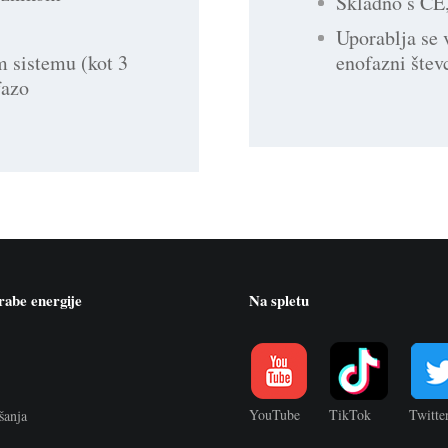
Skladno s CE
Uporablja se 
enofazni števc
m sistemu (kot 3
fazo
rabe energije
Na spletu
YouTube
TikTok
Twitte
šanja