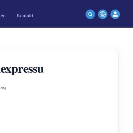
lec
Kontakt
iexpressu
edaj.