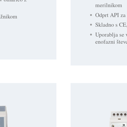
merilnikom
Odprt API za 
režnikom
Skladno s C
Uporablja se 
enofazni števc