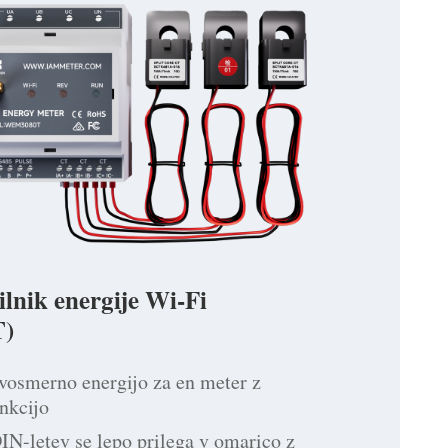
ilnik energije Wi-Fi
)
vosmerno energijo za en meter z
nkcijo
N-letev se lepo prilega v omarico z