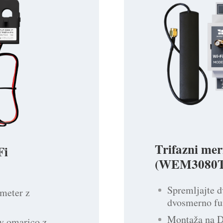
Trifazni mer
Fi
(WEM3080T
Spremljajte d
 meter z
dvosmerno fu
Montaža na DI
 v omarico z