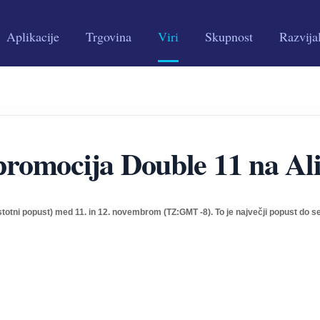
Aplikacije
Trgovina
Viri
Skupnost
Razvija
promocija Double 11 na Al
tni popust) med 11. in 12. novembrom (TZ:GMT -8).
To je največji popust do s