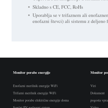
Skladno s CE, FCC, RoHs
Uporablja se v trifaznem ali enofazne
enofazni števci) ali sistemu z deljeno 
Monitor porabe energije
Monitor po
Enofazni merilnik energije WiFi
Viri
Trifazni merilnik energije WiFi
Dokument
Monitor porabe električne energije doma
pogosta vpra
Sončni PV nadzorni sistem
Video