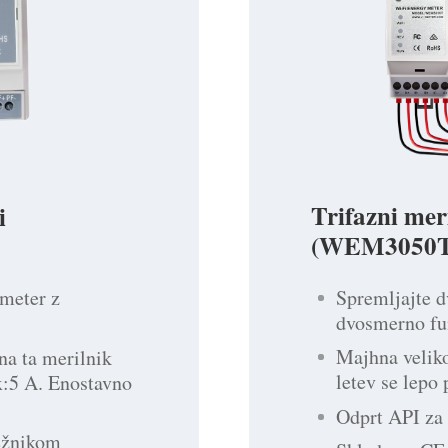
Trifazni mer
i
(WEM3050T
Spremljajte d
 meter z
dvosmerno fu
Majhna veliko
na ta merilnik
letev se lepo
x:5 A. Enostavno
Odprt API za 
režnikom