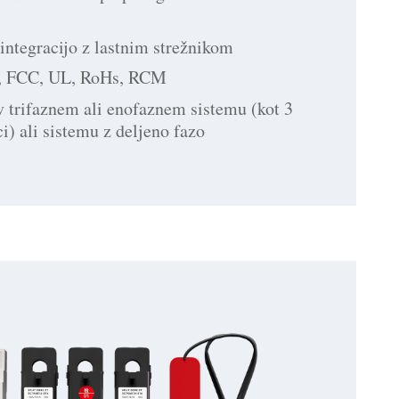
integracijo z lastnim strežnikom
E, FCC, UL, RoHs, RCM
v trifaznem ali enofaznem sistemu (kot 3
i) ali sistemu z deljeno fazo