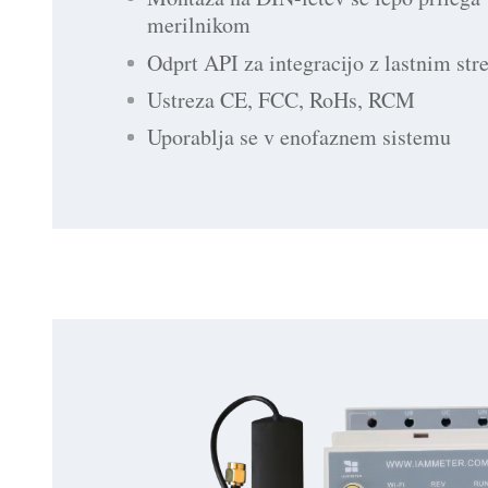
merilnikom
Odprt API za integracijo z lastnim st
Ustreza CE, FCC, RoHs, RCM
Uporablja se v enofaznem sistemu