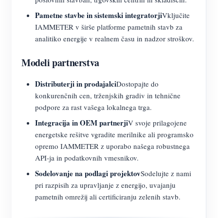
Pametne stavbe in sistemski integratorji
Vključite
IAMMETER v širše platforme pametnih stavb za
analitiko energije v realnem času in nadzor stroškov.
Modeli partnerstva
Distributerji in prodajalci
Dostopajte do
konkurenčnih cen, trženjskih gradiv in tehnične
podpore za rast vašega lokalnega trga.
Integracija in OEM partnerji
V svoje prilagojene
energetske rešitve vgradite merilnike ali programsko
opremo IAMMETER z uporabo našega robustnega
API-ja in podatkovnih vmesnikov.
Sodelovanje na podlagi projektov
Sodelujte z nami
pri razpisih za upravljanje z energijo, uvajanju
pametnih omrežij ali certificiranju zelenih stavb.