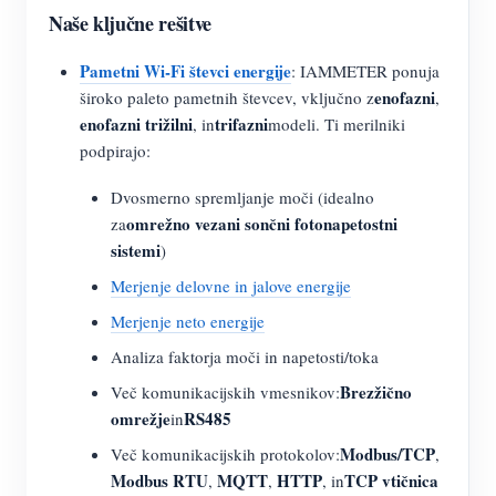
Naše ključne rešitve
Pametni Wi-Fi števci energije
: IAMMETER ponuja
enofazni
široko paleto pametnih števcev, vključno z
,
enofazni trižilni
trifazni
, in
modeli. Ti merilniki
podpirajo:
Dvosmerno spremljanje moči (idealno
omrežno vezani sončni fotonapetostni
za
sistemi
)
Merjenje delovne in jalove energije
Merjenje neto energije
Analiza faktorja moči in napetosti/toka
Brezžično
Več komunikacijskih vmesnikov:
omrežje
RS485
in
Modbus/TCP
Več komunikacijskih protokolov:
,
Modbus RTU
MQTT
HTTP
TCP vtičnica
,
,
, in