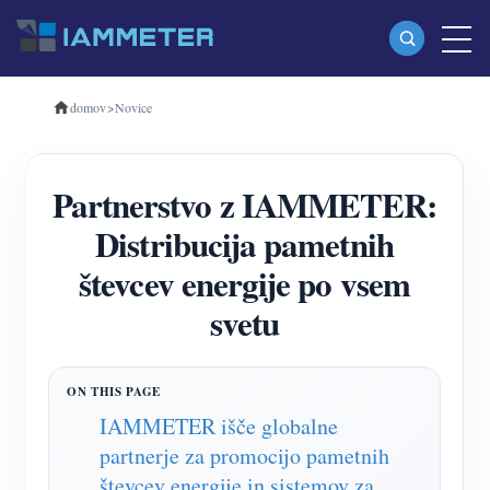
domov
>
Novice
Izdelki
Enofazni merilnik energije Wi-Fi (WEM3080)
Partnerstvo z IAMMETER:
Trifazni merilnik energije Wi-Fi (WEM3080T)
Distribucija pametnih
Trifazni merilnik energije Wi-Fi (WEM3046T)
števcev energije po vsem
Trifazni merilnik energije Wi-Fi (WEM3050T)
svetu
WiFi krmilnik napajanja
IAMMETER Cloud Pro
Storitev samostojnega gostovanja
IAMMETER išče globalne
partnerje za promocijo pametnih
EV Polnilec
števcev energije in sistemov za