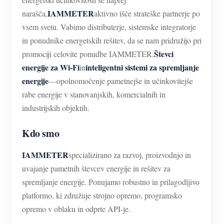
IAMMETER
narašča,
aktivno išče strateške partnerje po
vsem svetu. Vabimo distributerje, sistemske integratorje
in ponudnike energetskih rešitev, da se nam pridružijo pri
Števci
promociji celovite ponudbe IAMMETER.
energije za Wi-Fi
inteligentni sistemi za spremljanje
in
energije
—opolnomočenje pametnejše in učinkovitejše
rabe energije v stanovanjskih, komercialnih in
industrijskih objektih.
Kdo smo
IAMMETER
specializirano za razvoj, proizvodnjo in
uvajanje pametnih števcev energije in rešitev za
spremljanje energije. Ponujamo robustno in prilagodljivo
platformo, ki združuje strojno opremo, programsko
opremo v oblaku in odprte API-je.