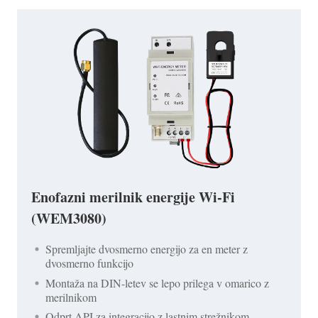
Enofazni merilnik energije Wi-Fi
(WEM3080)
Spremljajte dvosmerno energijo za en meter z
dvosmerno funkcijo
Montaža na DIN-letev se lepo prilega v omarico z
merilnikom
Odprt API za integracijo z lastnim strežnikom