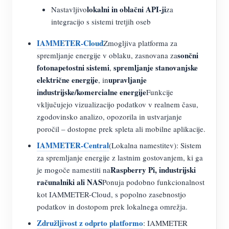
lokalni in oblačni API-ji
Nastavljivo
za
integracijo s sistemi tretjih oseb
IAMMETER-Cloud
Zmogljiva platforma za
sončni
spremljanje energije v oblaku, zasnovana za
fotonapetostni sistemi
spremljanje stanovanjske
,
električne energije
upravljanje
, in
industrijske/komercialne energije
Funkcije
vključujejo vizualizacijo podatkov v realnem času,
zgodovinsko analizo, opozorila in ustvarjanje
poročil – dostopne prek spleta ali mobilne aplikacije.
IAMMETER-Central
(Lokalna namestitev): Sistem
za spremljanje energije z lastnim gostovanjem, ki ga
Raspberry Pi, industrijski
je mogoče namestiti na
računalniki ali NAS
Ponuja podobno funkcionalnost
kot IAMMETER-Cloud, s popolno zasebnostjo
podatkov in dostopom prek lokalnega omrežja.
Združljivost z odprto platformo
: IAMMETER