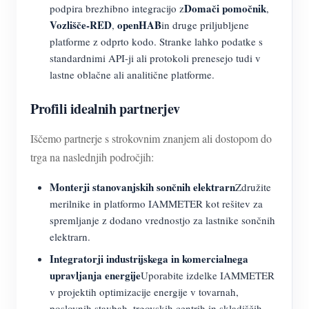
Domači pomočnik
podpira brezhibno integracijo z
,
Vozlišče-RED
openHAB
,
in druge priljubljene
platforme z odprto kodo. Stranke lahko podatke s
standardnimi API-ji ali protokoli prenesejo tudi v
lastne oblačne ali analitične platforme.
Profili idealnih partnerjev
Iščemo partnerje s strokovnim znanjem ali dostopom do
trga na naslednjih področjih:
Monterji stanovanjskih sončnih elektrarn
Združite
merilnike in platformo IAMMETER kot rešitev za
spremljanje z dodano vrednostjo za lastnike sončnih
elektrarn.
Integratorji industrijskega in komercialnega
upravljanja energije
Uporabite izdelke IAMMETER
v projektih optimizacije energije v tovarnah,
poslovnih stavbah, trgovskih centrih in skladiščih.