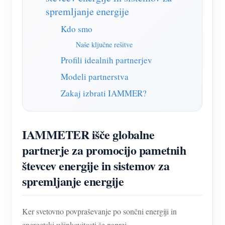
Simulator IAMMETER
spremljanje energije
Virtualni števec
Kdo smo
Sistem za napovedovanje in simulacijo energije
Naše ključne rešitve
Profili idealnih partnerjev
Aplikacije
Modeli partnerstva
Monitor energije solarnega PV sistema
Trgovina
Zakaj izbrati IAMMER?
Monitor porabe električne energije
Viri
Nadzorni sistem PV grelnika
Hitri začetek izdelka
Skupnost
IAMMETER išče globalne
Avtomatizacija doma
Dokument
Razvijalec
partnerje za promocijo pametnih
Tovarniški energetski nadzor
števcev energije in sistemov za
Vadnica Video
Raziščite
Kontakt
spremljanje energije
pogosta vprašanja
Program nagrajevanja
O nas
Novice
Ker svetovno povpraševanje po sončni energiji in
Blogi
energetski učinkovitosti še naprej