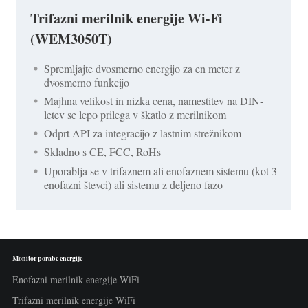
Trifazni merilnik energije Wi-Fi
(WEM3050T)
Spremljajte dvosmerno energijo za en meter z
dvosmerno funkcijo
Majhna velikost in nizka cena, namestitev na DIN-
letev se lepo prilega v škatlo z merilnikom
Odprt API za integracijo z lastnim strežnikom
Skladno s CE, FCC, RoHs
Uporablja se v trifaznem ali enofaznem sistemu (kot 3
enofazni števci) ali sistemu z deljeno fazo
Monitor porabe energije
Enofazni merilnik energije WiFi
Trifazni merilnik energije WiFi