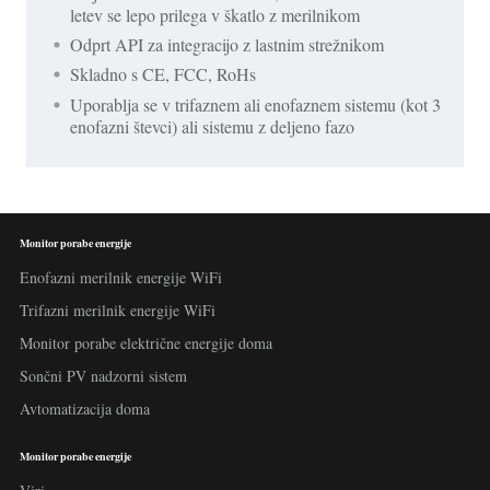
letev se lepo prilega v škatlo z merilnikom
Odprt API za integracijo z lastnim strežnikom
Skladno s CE, FCC, RoHs
Uporablja se v trifaznem ali enofaznem sistemu (kot 3
enofazni števci) ali sistemu z deljeno fazo
Monitor porabe energije
Enofazni merilnik energije WiFi
Trifazni merilnik energije WiFi
Monitor porabe električne energije doma
Sončni PV nadzorni sistem
Avtomatizacija doma
Monitor porabe energije