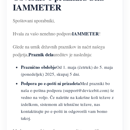
Simulator IAMMETER
IAMMETER
Virtualni števec
Spoštovani uporabniki,
Sistem za napovedovanje in simulacijo energije
IAMMETER
Hvala za vašo nenehno podporo
!
Aplikacije
Glede na urnik državnih praznikov in načrt našega
Monitor energije solarnega PV sistema
Trgovina
Praznik dela
podjetja,
ureditev je naslednja:
Monitor porabe električne energije
Viri
Praznično obdobje
Od 1. maja (četrtek) do 5. maja
Nadzorni sistem PV grelnika
Hitri začetek izdelka
Skupnost
(ponedeljek) 2025, skupaj 5 dni.
Avtomatizacija doma
Podpora po e-pošti ni prizadeta
Med prazniki bo
Dokument
Razvijalec
naša e-poštna podpora (support@devicebit.com) še
Tovarniški energetski nadzor
Vadnica Video
Raziščite
Kontakt
vedno na voljo. Če naletite na kakršne koli težave z
izdelkom, sistemom ali tehnične težave, nas
pogosta vprašanja
Program nagrajevanja
O nas
kontaktirajte po e-pošti in odgovorili vam bomo
Novice
takoj.
Blogi