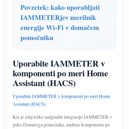
Simulator IAMMETER
Povzetek: kako uporabljati
Virtualni števec
IAMMETERjev merilnik
Sistem za napovedovanje in simulacijo energije
energije Wi-Fi v domačem
pomočniku
Aplikacije
Monitor energije solarnega PV sistema
Trgovina
Monitor porabe električne energije
Viri
Uporabite IAMMETER v
komponenti po meri Home
Nadzorni sistem PV grelnika
Hitri začetek izdelka
Skupnost
Assistant (HACS)
Avtomatizacija doma
Dokument
Razvijalec
Tovarniški energetski nadzor
Vadnica Video
Raziščite
Uporabite IAMMETER v komponenti po meri Home
Kontakt
Assistant (HACS)
pogosta vprašanja
Program nagrajevanja
O nas
Novice
Ker je zdaj težko nadgraditi integracijo IAMMETER v
jedro Domačega pomočnika, nudimo komponento po
Blogi