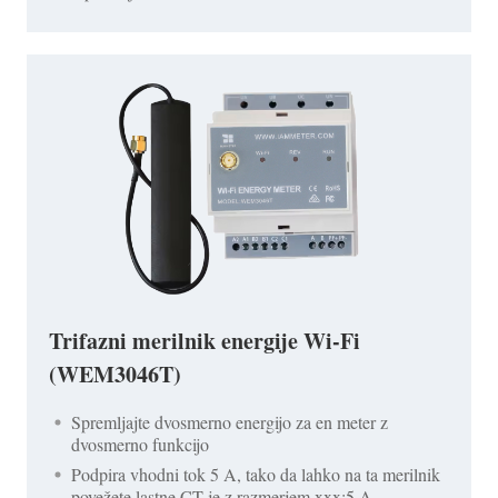
Trifazni merilnik energije Wi-Fi
(WEM3046T)
Spremljajte dvosmerno energijo za en meter z
dvosmerno funkcijo
Podpira vhodni tok 5 A, tako da lahko na ta merilnik
povežete lastne CT-je z razmerjem xxx:5 A.