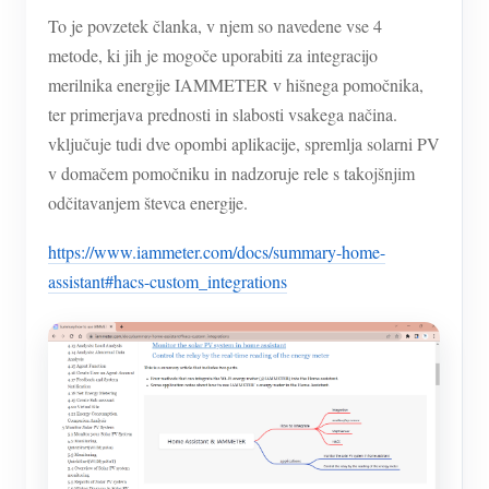
To je povzetek članka, v njem so navedene vse 4
metode, ki jih je mogoče uporabiti za integracijo
merilnika energije IAMMETER v hišnega pomočnika,
ter primerjava prednosti in slabosti vsakega načina.
vključuje tudi dve opombi aplikacije, spremlja solarni PV
v domačem pomočniku in nadzoruje rele s takojšnjim
odčitavanjem števca energije.
https://www.iammeter.com/docs/summary-home-
assistant#hacs-custom_integrations