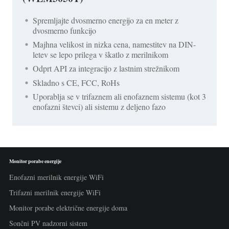
Spremljajte dvosmerno energijo za en meter z
dvosmerno funkcijo
Majhna velikost in nizka cena, namestitev na DIN-
letev se lepo prilega v škatlo z merilnikom
Odprt API za integracijo z lastnim strežnikom
Skladno s CE, FCC, RoHs
Uporablja se v trifaznem ali enofaznem sistemu (kot 3
enofazni števci) ali sistemu z deljeno fazo
Monitor porabe energije
Enofazni merilnik energije WiFi
Trifazni merilnik energije WiFi
Monitor porabe električne energije doma
Sončni PV nadzorni sistem