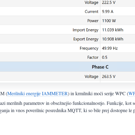
EM (
Merilniki energije IAMMETER
) in krmilniki moči serije WPC (
WP
azi merilnih parametrov in obsežnejšo funkcionalnostjo. Funkcije, kot
aganja in vnos poverilnic posrednika MQTT, ki so bile prej dostopne le