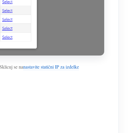
Sklicuj se na
nastavite statični IP za izdelke