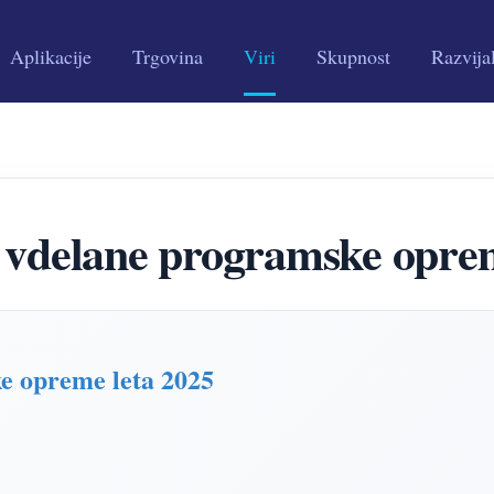
Aplikacije
Trgovina
Viri
Skupnost
Razvija
a vdelane programske oprem
e opreme leta 2025