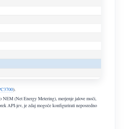
C3700
).
 so NEM (Net Energy Metering), merjenje jalove moči,
 prek API-jev, je zdaj mogoče konfigurirati neposredno