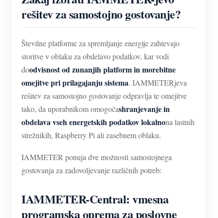
rešitev za samostojno gostovanje?
Številne platforme za spremljanje energije zahtevajo
storitve v oblaku za obdelavo podatkov, kar vodi
odvisnost od zunanjih platform in morebitne
do
omejitve pri prilagajanju sistema
. IAMMETERjeva
rešitev za samostojno gostovanje odpravlja te omejitve
shranjevanje in
tako, da uporabnikom omogoča
obdelava vseh energetskih podatkov lokalno
na lastnih
strežnikih, Raspberry Pi ali zasebnem oblaku.
IAMMETER ponuja dve možnosti samostojnega
gostovanja za zadovoljevanje različnih potreb:
IAMMETER-Central: vmesna
programska oprema za poslovne