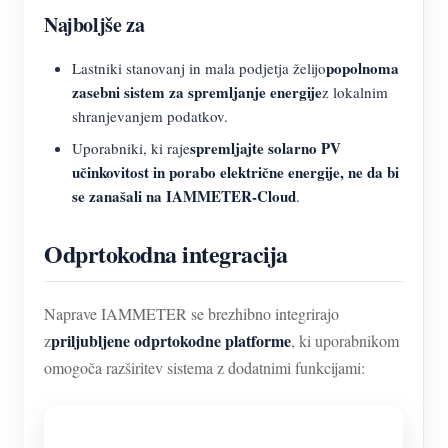
Najboljše za
popolnoma
Lastniki stanovanj in mala podjetja želijo
zasebni sistem za spremljanje energije
z lokalnim
shranjevanjem podatkov.
spremljajte solarno PV
Uporabniki, ki raje
učinkovitost in porabo električne energije, ne da bi
se zanašali na IAMMETER-Cloud
.
Odprtokodna integracija
Naprave IAMMETER se brezhibno integrirajo
priljubljene odprtokodne platforme
z
, ki uporabnikom
omogoča razširitev sistema z dodatnimi funkcijami: