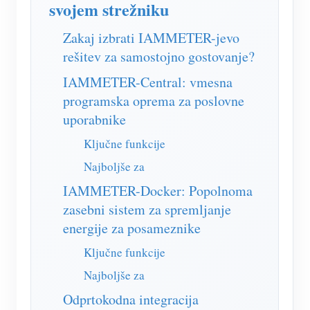
svojem strežniku
Simulator IAMMETER
Virtualni števec
Zakaj izbrati IAMMETER-jevo
rešitev za samostojno gostovanje?
Sistem za napovedovanje in simulacijo energije
IAMMETER-Central: vmesna
Aplikacije
programska oprema za poslovne
Monitor energije solarnega PV sistema
Trgovina
uporabnike
Monitor porabe električne energije
Ključne funkcije
Viri
Najboljše za
Nadzorni sistem PV grelnika
Hitri začetek izdelka
Skupnost
IAMMETER-Docker: Popolnoma
Avtomatizacija doma
Dokument
Razvijalec
zasebni sistem za spremljanje
Tovarniški energetski nadzor
Vadnica Video
energije za posameznike
Raziščite
Kontakt
Ključne funkcije
pogosta vprašanja
Program nagrajevanja
O nas
Najboljše za
Novice
Odprtokodna integracija
Blogi