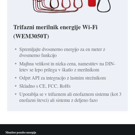
Trifazni merilnik energije Wi-Fi
(WEM3050T)
Spremljajte dvosmerno energijo za en meter z
dvosmerno funkcijo
Majhna velikost in nizka cena, namestitev na DIN-
letev se lepo prilega v škatlo z merilnikom
Odprt API za integracijo z lastnim strežnikom
Skladno s CE, FCC, RoHs
Uporablja se v trifaznem ali enofaznem sistemu (kot 3
enofazni števci) ali sistemu z deljeno fazo
Monitor porabe energije