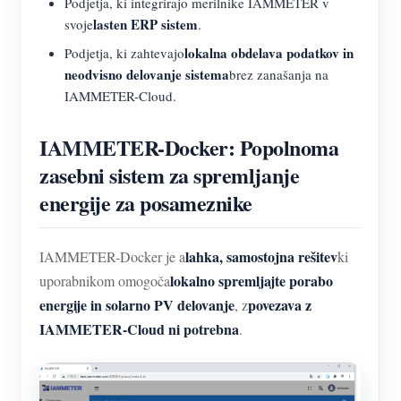
Podjetja, ki integrirajo merilnike IAMMETER v
lasten ERP sistem
svoje
.
lokalna obdelava podatkov in
Podjetja, ki zahtevajo
neodvisno delovanje sistema
brez zanašanja na
IAMMETER-Cloud.
IAMMETER-Docker: Popolnoma
zasebni sistem za spremljanje
energije za posameznike
lahka, samostojna rešitev
IAMMETER-Docker je a
ki
lokalno spremljajte porabo
uporabnikom omogoča
energije in solarno PV delovanje
povezava z
, z
IAMMETER-Cloud ni potrebna
.