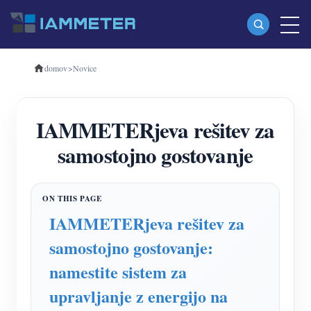
domov
>
Novice
Izdelki
Enofazni merilnik energije Wi-Fi (WEM3080)
IAMMETERjeva rešitev za
Trifazni merilnik energije Wi-Fi (WEM3080T)
samostojno gostovanje
Trifazni merilnik energije Wi-Fi (WEM3046T)
Trifazni merilnik energije Wi-Fi (WEM3050T)
WiFi krmilnik napajanja
IAMMETERjeva rešitev za
IAMMETER Cloud Pro
samostojno gostovanje:
Storitev samostojnega gostovanja
namestite sistem za
EV Polnilec
upravljanje z energijo na