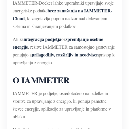
IAMMETER-Docker lahko uporabniki upravljajo svoje
brez zanašanja na IAMMETER-
energetske podatke
Cloud
, ki zagotavlja popoln nadzor nad delovanjem
sistema in shranjevanjem podatkov.
integracija podjetja
spremljanje osebne
Ali za
oz
energije
, rešitve IAMMETER za samostojno gostovanje
prilagodljiv, razširljiv in neodvisen
ponujajo a
pristop k
upravljanju z energijo.
O IAMMETER
IAMMETER je podjetje, osredotočeno na izdelke in
storitve za upravljanje z energijo, ki ponuja pametne
števce energije, aplikacije za upravljanje in platforme v
oblaku.