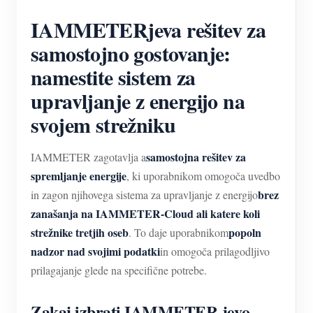
IAMMETERjeva rešitev za
samostojno gostovanje:
namestite sistem za
upravljanje z energijo na
svojem strežniku
samostojna rešitev za
IAMMETER zagotavlja a
spremljanje energije
, ki uporabnikom omogoča uvedbo
brez
in zagon njihovega sistema za upravljanje z energijo
zanašanja na IAMMETER-Cloud ali katere koli
strežnike tretjih oseb
popoln
. To daje uporabnikom
nadzor nad svojimi podatki
in omogoča prilagodljivo
prilagajanje glede na specifične potrebe.
Zakaj izbrati IAMMETER-jevo