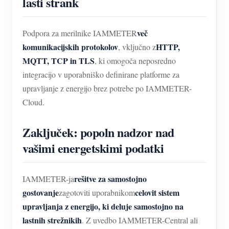
lasti strank
več
Podpora za merilnike IAMMETER
komunikacijskih protokolov
HTTP,
, vključno z
MQTT, TCP in TLS
, ki omogoča neposredno
integracijo v uporabniško definirane platforme za
upravljanje z energijo brez potrebe po IAMMETER-
Cloud.
Zaključek: popoln nadzor nad
vašimi energetskimi podatki
rešitve za samostojno
IAMMETER-ja
gostovanje
celovit sistem
zagotoviti uporabnikom
upravljanja z energijo, ki deluje samostojno na
lastnih strežnikih
. Z uvedbo IAMMETER-Central ali