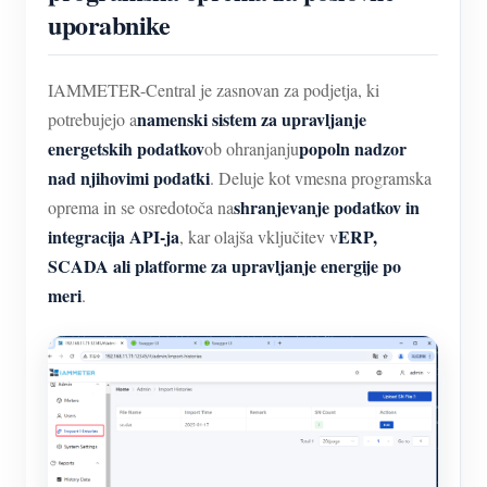
uporabnike
IAMMETER-Central je zasnovan za podjetja, ki
namenski sistem za upravljanje
potrebujejo a
energetskih podatkov
popoln nadzor
ob ohranjanju
nad njihovimi podatki
. Deluje kot vmesna programska
shranjevanje podatkov in
oprema in se osredotoča na
integracija API-ja
ERP,
, kar olajša vključitev v
SCADA ali platforme za upravljanje energije po
meri
.