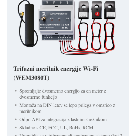
Trifazni merilnik energije Wi-Fi
(WEM3080T)
Spremljajte dvosmerno energijo za en meter z
dvosmerno funkcijo
Montaža na DIN-letev se lepo prilega v omarico z
merilnikom
Odprt API za integracijo z lastnim strežnikom
Skladno s CE, FCC, UL, RoHs, RCM
Uporablja se v trifaznem ali enofaznem sistemu (kot 3