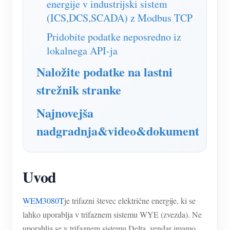
energije v industrijski sistem
(ICS,DCS,SCADA) z Modbus TCP
Pridobite podatke neposredno iz
lokalnega API-ja
Naložite podatke na lastni
strežnik stranke
Najnovejša
nadgradnja&video&dokument
Uvod
WEM3080T
je trifazni števec električne energije, ki se
lahko uporablja v trifaznem sistemu WYE (zvezda). Ne
uporablja se v trifaznem sistemu Delta, vendar imamo