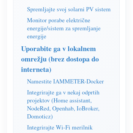
Simulator IAMMETER
Spremljajte svoj solarni PV sistem
Virtualni števec
Monitor porabe električne
Sistem za napovedovanje in simulacijo energije
energije/sistem za spremljanje
energije
Aplikacije
Uporabite ga v lokalnem
Monitor energije solarnega PV sistema
Trgovina
omrežju (brez dostopa do
Monitor porabe električne energije
Viri
interneta)
Nadzorni sistem PV grelnika
Hitri začetek izdelka
Skupnost
Namestite IAMMETER-Docker
Avtomatizacija doma
Dokument
Razvijalec
Integrirajte ga v nekaj odprtih
Tovarniški energetski nadzor
Vadnica Video
Raziščite
projektov (Home assistant,
Kontakt
NodeRed, Openhab, IoBroker,
pogosta vprašanja
Program nagrajevanja
O nas
Domoticz)
Novice
Integrirajte Wi-Fi merilnik
Blogi