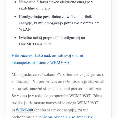
Namestite 3-fazni števec električne energije v
razdelilno omarico
Konfigurirajte poverilnice za wifi za merilnik
energije, ki mu omogočajo povezavo z omrežjem
WLAN
Izvedite nekaj preprostih konfiguracij na
IAMMETER-Cloud.
Hitri začetek: kako nadzorovati svoj solarni
fotonapetostni sistem z WEM3080T
Mimogrede, če vaš solarni PV sistem ne vključuje samo
enofaznega. Na primer, vaš omrežni sistem je trifazni ali
pa sta vaš omrežni sistem in solarni pretvornik trifazna.
Še vedno je v redu, če ga spremlja WEM3080T. Edina
razlika je, da morate namestiti še enega WEM3080T
oz
WEM3080
(enofazni števec energije), za več
podrobnosti glejte
Shema ožičenja v solarnem PV