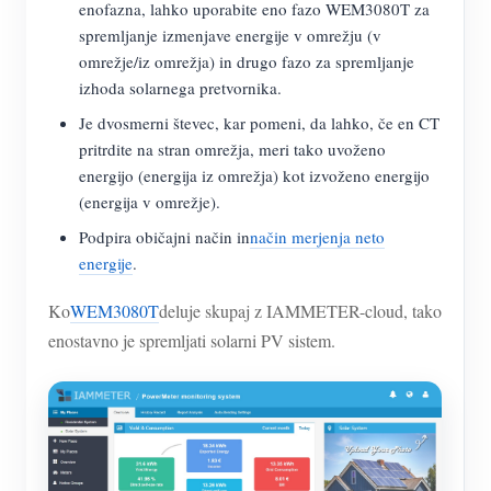
enofazna, lahko uporabite eno fazo WEM3080T za
spremljanje izmenjave energije v omrežju (v
omrežje/iz omrežja) in drugo fazo za spremljanje
izhoda solarnega pretvornika.
Je dvosmerni števec, kar pomeni, da lahko, če en CT
pritrdite na stran omrežja, meri tako uvoženo
energijo (energija iz omrežja) kot izvoženo energijo
(energija v omrežje).
Podpira običajni način in
način merjenja neto
energije
.
Ko
WEM3080T
deluje skupaj z IAMMETER-cloud, tako
enostavno je spremljati solarni PV sistem.