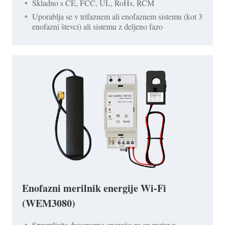
Skladno s CE, FCC, UL, RoHs, RCM
Uporablja se v trifaznem ali enofaznem sistemu (kot 3
enofazni števci) ali sistemu z deljeno fazo
Enofazni merilnik energije Wi-Fi
(WEM3080)
Spremljajte dvosmerno energijo za en meter z