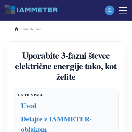
domov
>
Novice
Izdelki
Enofazni merilnik energije Wi-Fi (WEM3080)
Uporabite 3-fazni števec
Trifazni merilnik energije Wi-Fi (WEM3080T)
električne energije tako, kot
Trifazni merilnik energije Wi-Fi (WEM3046T)
želite
Trifazni merilnik energije Wi-Fi (WEM3050T)
WiFi krmilnik napajanja
IAMMETER Cloud Pro
Uvod
Storitev samostojnega gostovanja
Delajte z IAMMETER-
EV Polnilec
oblakom