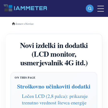
domov
>
Novice
Izdelki
Enofazni merilnik energije Wi-Fi (WEM3080)
Novi izdelki in dodatki
Trifazni merilnik energije Wi-Fi (WEM3080T)
(LCD monitor,
Trifazni merilnik energije Wi-Fi (WEM3046T)
usmerjevalnik 4G itd.)
Trifazni merilnik energije Wi-Fi (WEM3050T)
WiFi krmilnik napajanja
IAMMETER Cloud Pro
Stroškovno učinkoviti dodatki
Storitev samostojnega gostovanja
Ločen LCD (2,8 palca): prikazuje
EV Polnilec
trenutno vrednost števca energije