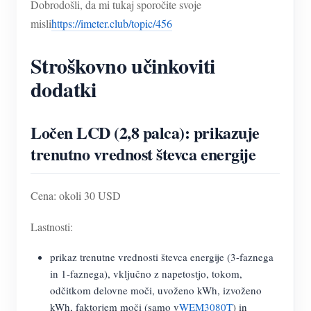
Dobrodošli, da mi tukaj sporočite svoje
misli
https://imeter.club/topic/456
Stroškovno učinkoviti
dodatki
Ločen LCD (2,8 palca): prikazuje
trenutno vrednost števca energije
Cena: okoli 30 USD
Lastnosti:
prikaz trenutne vrednosti števca energije (3-faznega
in 1-faznega), vključno z napetostjo, tokom,
odčitkom delovne moči, uvoženo kWh, izvoženo
kWh, faktorjem moči (samo v
WEM3080T
) in