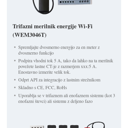
Trifazni merilnik energije Wi-Fi
(WEM3046T)
Spremljajte dvosmerno energijo za en meter z
dvosmerno funkcijo
Podpira vhodni tok 5 A, tako da lahko na ta merilnik
povežete lastne CT-je z razmerjem xxx:5 A.
Enostavno izmerite velik tok.
Odprt API za integracijo z lastnim strežnikom
Skladno s CE, FCC, RoHs
Uporablja se v trifaznem ali enofaznem sistemu (kot 3
enofazni števci) ali sistemu z deljeno fazo