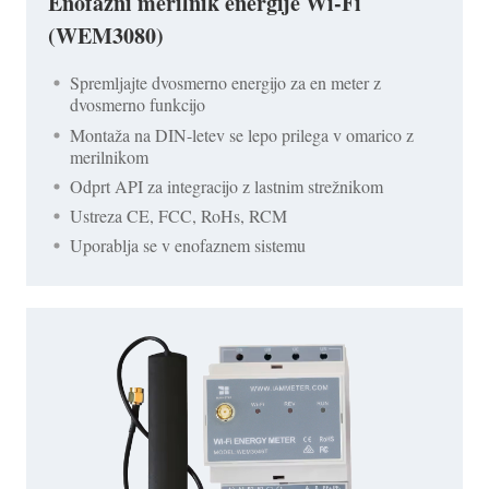
Enofazni merilnik energije Wi-Fi
(WEM3080)
Spremljajte dvosmerno energijo za en meter z
dvosmerno funkcijo
Montaža na DIN-letev se lepo prilega v omarico z
merilnikom
Odprt API za integracijo z lastnim strežnikom
Ustreza CE, FCC, RoHs, RCM
Uporablja se v enofaznem sistemu