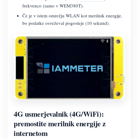
frekvenco (samo v WEM380T).
Če je v istem omrežju WLAN kot merilnik energije,
bo podatke osveževal pogosteje (10 sekund).
4G usmerjevalnik (4G/WiFi):
premostite merilnik energije z
internetom