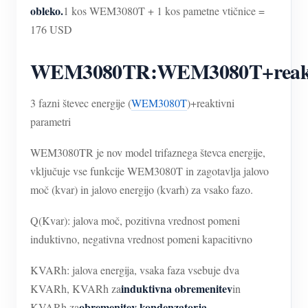
obleko.
1 kos WEM3080T + 1 kos pametne vtičnice =
176 USD
WEM3080TR:WEM3080T+reakt
3 fazni števec energije (
WEM3080T
)+reaktivni
parametri
WEM3080TR je nov model trifaznega števca energije,
vključuje vse funkcije WEM3080T in zagotavlja jalovo
moč (kvar) in jalovo energijo (kvarh) za vsako fazo.
Q(Kvar): jalova moč, pozitivna vrednost pomeni
induktivno, negativna vrednost pomeni kapacitivno
KVARh: jalova energija, vsaka faza vsebuje dva
induktivna obremenitev
KVARh, KVARh za
in
obremenitev kondenzatorja
KVARh za
.