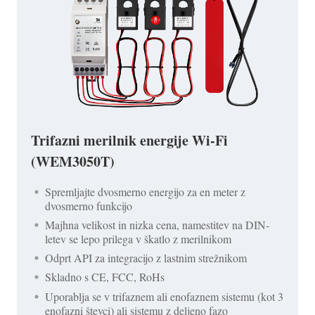
Trifazni merilnik energije Wi-Fi
(WEM3050T)
Spremljajte dvosmerno energijo za en meter z
dvosmerno funkcijo
Majhna velikost in nizka cena, namestitev na DIN-
letev se lepo prilega v škatlo z merilnikom
Odprt API za integracijo z lastnim strežnikom
Skladno s CE, FCC, RoHs
Uporablja se v trifaznem ali enofaznem sistemu (kot 3
enofazni števci) ali sistemu z deljeno fazo