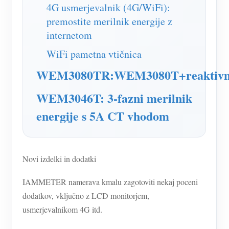
Simulator IAMMETER
4G usmerjevalnik (4G/WiFi):
premostite merilnik energije z
Virtualni števec
internetom
Sistem za napovedovanje in simulacijo energije
WiFi pametna vtičnica
Aplikacije
WEM3080TR:WEM3080T+reaktiv
Monitor energije solarnega PV sistema
Trgovina
WEM3046T: 3-fazni merilnik
Monitor porabe električne energije
Viri
energije s 5A CT vhodom
Nadzorni sistem PV grelnika
Hitri začetek izdelka
Skupnost
Avtomatizacija doma
Dokument
Razvijalec
Novi izdelki in dodatki
Tovarniški energetski nadzor
Vadnica Video
Raziščite
Kontakt
IAMMETER namerava kmalu zagotoviti nekaj poceni
pogosta vprašanja
Program nagrajevanja
O nas
dodatkov, vključno z LCD monitorjem,
Novice
usmerjevalnikom 4G itd.
Blogi