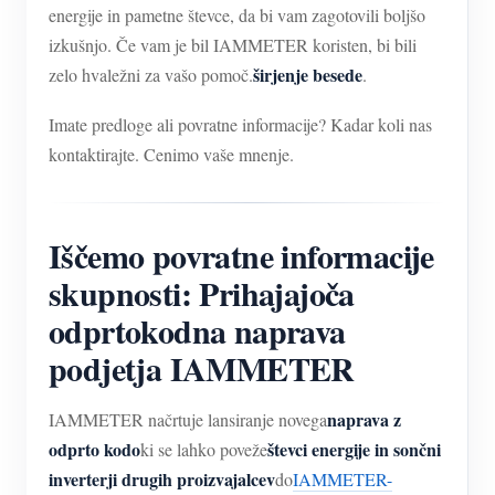
energije in pametne števce, da bi vam zagotovili boljšo
izkušnjo. Če vam je bil IAMMETER koristen, bi bili
širjenje besede
zelo hvaležni za vašo pomoč.
.
Imate predloge ali povratne informacije? Kadar koli nas
kontaktirajte. Cenimo vaše mnenje.
Iščemo povratne informacije
skupnosti: Prihajajoča
odprtokodna naprava
podjetja IAMMETER
naprava z
IAMMETER načrtuje lansiranje novega
odprto kodo
števci energije in sončni
ki se lahko poveže
inverterji drugih proizvajalcev
do
IAMMETER-