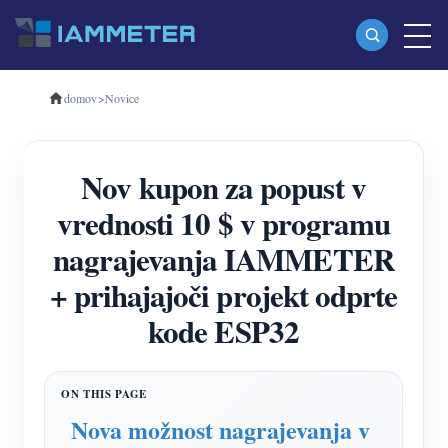
domov
>
Novice
Izdelki
Enofazni merilnik energije Wi-Fi (WEM3080)
Nov kupon za popust v
Trifazni merilnik energije Wi-Fi (WEM3080T)
vrednosti 10 $ v programu
Trifazni merilnik energije Wi-Fi (WEM3046T)
nagrajevanja IAMMETER
Trifazni merilnik energije Wi-Fi (WEM3050T)
+ prihajajoči projekt odprte
WiFi krmilnik napajanja
kode ESP32
IAMMETER Cloud Pro
Storitev samostojnega gostovanja
EV Polnilec
Nova možnost nagrajevanja v