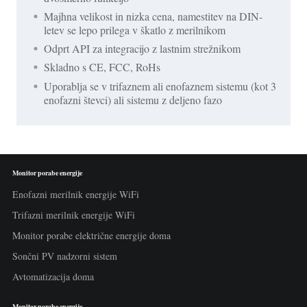
Majhna velikost in nizka cena, namestitev na DIN-
letev se lepo prilega v škatlo z merilnikom
Odprt API za integracijo z lastnim strežnikom
Skladno s CE, FCC, RoHs
Uporablja se v trifaznem ali enofaznem sistemu (kot 3
enofazni števci) ali sistemu z deljeno fazo
Monitor porabe energije
Enofazni merilnik energije WiFi
Trifazni merilnik energije WiFi
Monitor porabe električne energije doma
Sončni PV nadzorni sistem
Avtomatizacija doma
Monitor porabe energije