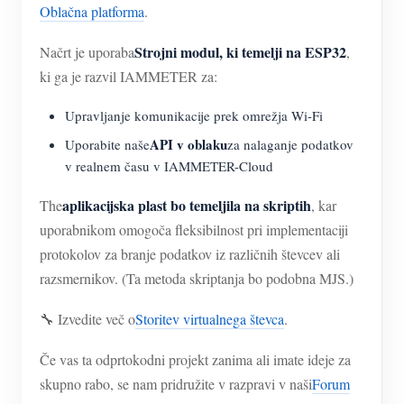
Oblačna platforma
.
Strojni modul, ki temelji na ESP32
Načrt je uporaba
,
ki ga je razvil IAMMETER za:
Upravljanje komunikacije prek omrežja Wi-Fi
API v oblaku
Uporabite naše
za nalaganje podatkov
v realnem času v IAMMETER-Cloud
aplikacijska plast bo temeljila na skriptih
The
, kar
uporabnikom omogoča fleksibilnost pri implementaciji
protokolov za branje podatkov iz različnih števcev ali
razsmernikov. (Ta metoda skriptanja bo podobna MJS.)
🔧 Izvedite več o
Storitev virtualnega števca
.
Če vas ta odprtokodni projekt zanima ali imate ideje za
skupno rabo, se nam pridružite v razpravi v naši
Forum