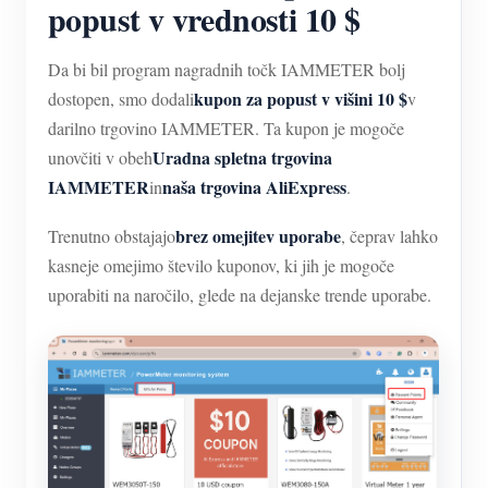
popust v vrednosti 10 $
Da bi bil program nagradnih točk IAMMETER bolj
kupon za popust v višini 10 $
dostopen, smo dodali
v
darilno trgovino IAMMETER. Ta kupon je mogoče
Uradna spletna trgovina
unovčiti v obeh
IAMMETER
naša trgovina AliExpress
in
.
brez omejitev uporabe
Trenutno obstajajo
, čeprav lahko
kasneje omejimo število kuponov, ki jih je mogoče
uporabiti na naročilo, glede na dejanske trende uporabe.