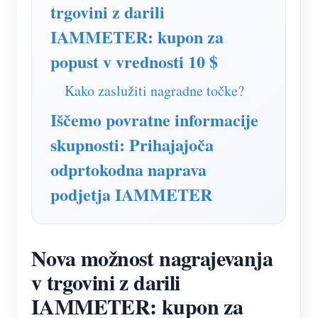
Simulator IAMMETER
trgovini z darili
IAMMETER: kupon za
Virtualni števec
popust v vrednosti 10 $
Sistem za napovedovanje in simulacijo energije
Aplikacije
Kako zaslužiti nagradne točke?
Iščemo povratne informacije
Monitor energije solarnega PV sistema
Trgovina
skupnosti: Prihajajoča
Monitor porabe električne energije
Viri
odprtokodna naprava
Nadzorni sistem PV grelnika
Hitri začetek izdelka
Skupnost
podjetja IAMMETER
Avtomatizacija doma
Dokument
Razvijalec
Tovarniški energetski nadzor
Vadnica Video
Raziščite
Kontakt
Nova možnost nagrajevanja
pogosta vprašanja
Program nagrajevanja
O nas
v trgovini z darili
Novice
IAMMETER: kupon za
Blogi