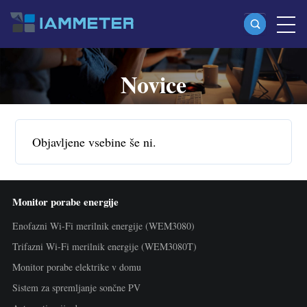
Novice
Izdelki
Enofazni Wi-Fi merilnik energije (WEM3080)
Split-phase Wi-Fi merilnik energije (WEM2067)
Objavljene vsebine še ni.
Trifazni Wi-Fi merilnik energije (WEM3080T)
Trifazni Wi-Fi merilnik energije (WEM3046T)
Monitor porabe energije
Trifazni Wi-Fi merilnik energije (WEM3050T)
Enofazni Wi-Fi merilnik energije (WEM3080)
WiFi krmilnik moči
Trifazni Wi-Fi merilnik energije (WEM3080T)
IAMMETER Cloud Pro
Monitor porabe elektrike v domu
Storitev self-hosting
Sistem za spremljanje sončne PV