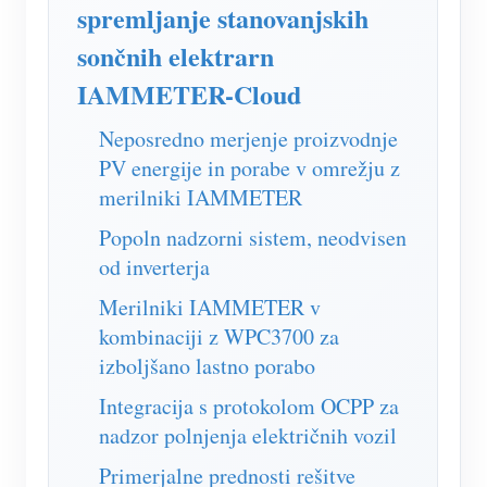
Simulator IAMMETER
spremljanje stanovanjskih
sončnih elektrarn
Virtualni števec
IAMMETER-Cloud
Sistem za napovedovanje in simulacijo energije
Aplikacije
Neposredno merjenje proizvodnje
PV energije in porabe v omrežju z
Monitor energije solarnega PV sistema
Trgovina
merilniki IAMMETER
Monitor porabe električne energije
Viri
Popoln nadzorni sistem, neodvisen
od inverterja
Nadzorni sistem PV grelnika
Hitri začetek izdelka
Skupnost
Merilniki IAMMETER v
Avtomatizacija doma
Dokument
Razvijalec
kombinaciji z WPC3700 za
Tovarniški energetski nadzor
Vadnica Video
Raziščite
izboljšano lastno porabo
Kontakt
pogosta vprašanja
Integracija s protokolom OCPP za
Program nagrajevanja
O nas
nadzor polnjenja električnih vozil
Novice
Primerjalne prednosti rešitve
Blogi