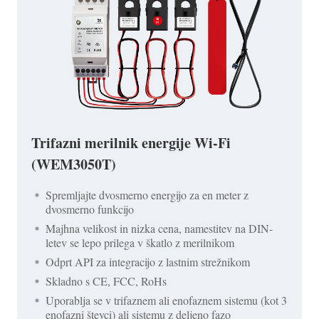
Trifazni merilnik energije Wi-Fi
(WEM3050T)
Spremljajte dvosmerno energijo za en meter z
dvosmerno funkcijo
Majhna velikost in nizka cena, namestitev na DIN-
letev se lepo prilega v škatlo z merilnikom
Odprt API za integracijo z lastnim strežnikom
Skladno s CE, FCC, RoHs
Uporablja se v trifaznem ali enofaznem sistemu (kot 3
enofazni števci) ali sistemu z deljeno fazo