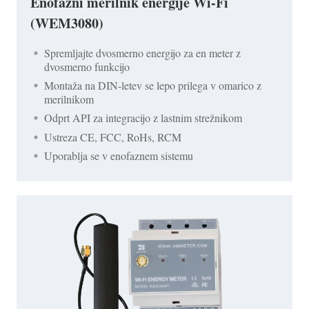
Enofazni merilnik energije Wi-Fi
(WEM3080)
Spremljajte dvosmerno energijo za en meter z
dvosmerno funkcijo
Montaža na DIN-letev se lepo prilega v omarico z
merilnikom
Odprt API za integracijo z lastnim strežnikom
Ustreza CE, FCC, RoHs, RCM
Uporablja se v enofaznem sistemu