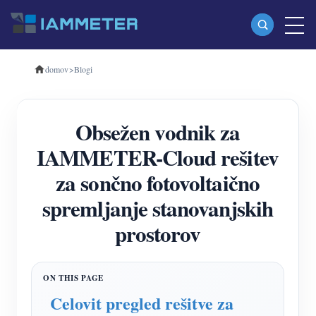
domov
>
Blogi
Izdelki
Enofazni merilnik energije Wi-Fi (WEM3080)
Obsežen vodnik za
Trifazni merilnik energije Wi-Fi (WEM3080T)
IAMMETER-Cloud rešitev
Trifazni merilnik energije Wi-Fi (WEM3046T)
za sončno fotovoltaično
Trifazni merilnik energije Wi-Fi (WEM3050T)
spremljanje stanovanjskih
WiFi krmilnik napajanja
prostorov
IAMMETER Cloud Pro
Storitev samostojnega gostovanja
EV Polnilec
Celovit pregled rešitve za