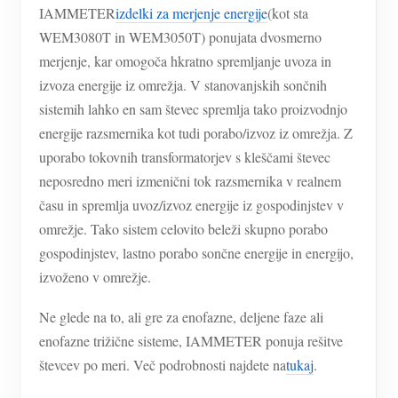
IAMMETER
izdelki za merjenje energije
(kot sta
WEM3080T in WEM3050T) ponujata dvosmerno
merjenje, kar omogoča hkratno spremljanje uvoza in
izvoza energije iz omrežja. V stanovanjskih sončnih
sistemih lahko en sam števec spremlja tako proizvodnjo
energije razsmernika kot tudi porabo/izvoz iz omrežja. Z
uporabo tokovnih transformatorjev s kleščami števec
neposredno meri izmenični tok razsmernika v realnem
času in spremlja uvoz/izvoz energije iz gospodinjstev v
omrežje. Tako sistem celovito beleži skupno porabo
gospodinjstev, lastno porabo sončne energije in energijo,
izvoženo v omrežje.
Ne glede na to, ali gre za enofazne, deljene faze ali
enofazne trižične sisteme, IAMMETER ponuja rešitve
števcev po meri. Več podrobnosti najdete na
tukaj
.