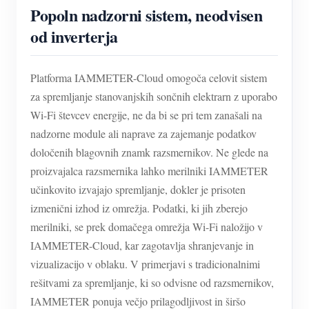
Popoln nadzorni sistem, neodvisen
od inverterja
Platforma IAMMETER-Cloud omogoča celovit sistem
za spremljanje stanovanjskih sončnih elektrarn z uporabo
Wi-Fi števcev energije, ne da bi se pri tem zanašali na
nadzorne module ali naprave za zajemanje podatkov
določenih blagovnih znamk razsmernikov. Ne glede na
proizvajalca razsmernika lahko merilniki IAMMETER
učinkovito izvajajo spremljanje, dokler je prisoten
izmenični izhod iz omrežja. Podatki, ki jih zberejo
merilniki, se prek domačega omrežja Wi-Fi naložijo v
IAMMETER-Cloud, kar zagotavlja shranjevanje in
vizualizacijo v oblaku. V primerjavi s tradicionalnimi
rešitvami za spremljanje, ki so odvisne od razsmernikov,
IAMMETER ponuja večjo prilagodljivost in širšo