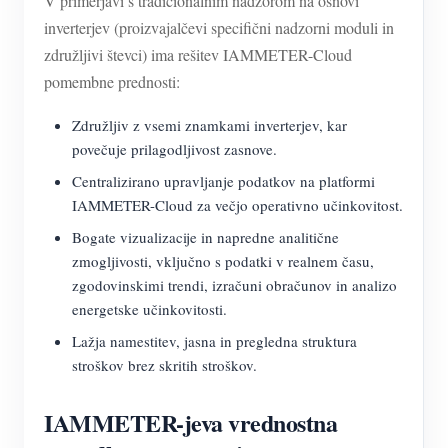
V primerjavi s tradicionalnim nadzorom na osnovi
inverterjev (proizvajalčevi specifični nadzorni moduli in
združljivi števci) ima rešitev IAMMETER-Cloud
pomembne prednosti:
Združljiv z vsemi znamkami inverterjev, kar
povečuje prilagodljivost zasnove.
Centralizirano upravljanje podatkov na platformi
IAMMETER-Cloud za večjo operativno učinkovitost.
Bogate vizualizacije in napredne analitične
zmogljivosti, vključno s podatki v realnem času,
zgodovinskimi trendi, izračuni obračunov in analizo
energetske učinkovitosti.
Lažja namestitev, jasna in pregledna struktura
stroškov brez skritih stroškov.
IAMMETER-jeva vrednostna