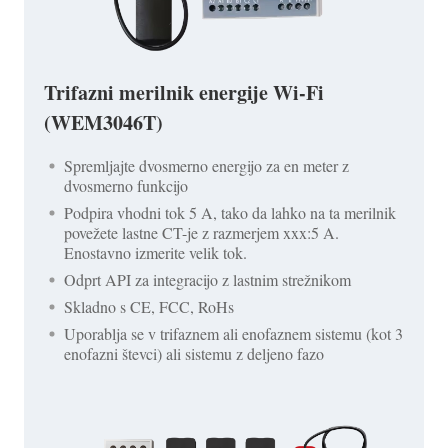
Trifazni merilnik energije Wi-Fi
(WEM3046T)
Spremljajte dvosmerno energijo za en meter z
dvosmerno funkcijo
Podpira vhodni tok 5 A, tako da lahko na ta merilnik
povežete lastne CT-je z razmerjem xxx:5 A.
Enostavno izmerite velik tok.
Odprt API za integracijo z lastnim strežnikom
Skladno s CE, FCC, RoHs
Uporablja se v trifaznem ali enofaznem sistemu (kot 3
enofazni števci) ali sistemu z deljeno fazo