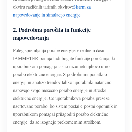
okviru različnih tarifnih okvirov:
Sistem za
napovedovanje in simulacijo energije
2. Podrobna poročila in funkcije
napovedovanja
Poleg spremljanja porabe energije v realnem času
IAMMETER ponuja tudi bogate funkcije poročanja, ki
uporabnikom pomagajo jasno razumeti njihovo urno
porabo električne energije. S podrobnimi podatki o
energiji in analizo trendov lahko uporabniki natančno
napovejo svojo mesečno porabo energije in stroške
električne energije. Če uporabnikova poraba preseže
načrtovano porabo, bo sistem poslal e-poštni opomnik in
uporabnikom pomagal prilagoditi porabo električne
energije, da se izognejo prekomernim stroškom.