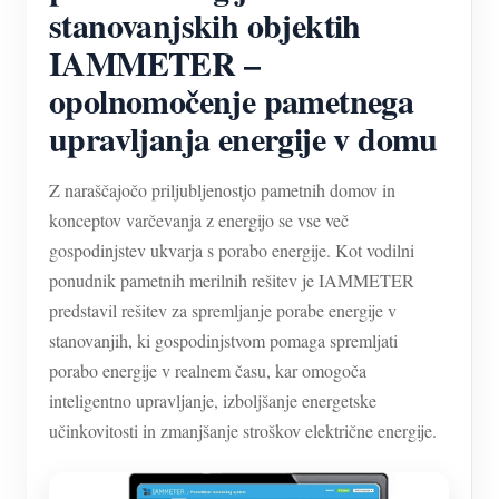
Simulator IAMMETER
stanovanjskih objektih
IAMMETER –
Virtualni števec
opolnomočenje pametnega
Sistem za napovedovanje in simulacijo energije
upravljanja energije v domu
Aplikacije
Monitor energije solarnega PV sistema
Trgovina
Z naraščajočo priljubljenostjo pametnih domov in
konceptov varčevanja z energijo se vse več
Monitor porabe električne energije
Viri
gospodinjstev ukvarja s porabo energije. Kot vodilni
Nadzorni sistem PV grelnika
Hitri začetek izdelka
ponudnik pametnih merilnih rešitev je IAMMETER
Skupnost
predstavil rešitev za spremljanje porabe energije v
Avtomatizacija doma
Dokument
Razvijalec
stanovanjih, ki gospodinjstvom pomaga spremljati
Tovarniški energetski nadzor
Vadnica Video
porabo energije v realnem času, kar omogoča
Raziščite
Kontakt
inteligentno upravljanje, izboljšanje energetske
pogosta vprašanja
Program nagrajevanja
O nas
učinkovitosti in zmanjšanje stroškov električne energije.
Novice
Blogi