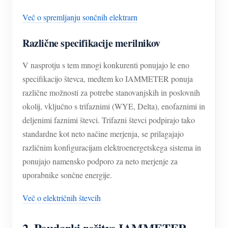
Več o spremljanju sončnih elektrarn
Različne specifikacije merilnikov
V nasprotju s tem mnogi konkurenti ponujajo le eno
specifikacijo števca, medtem ko IAMMETER ponuja
različne možnosti za potrebe stanovanjskih in poslovnih
okolij, vključno s trifaznimi (WYE, Delta), enofaznimi in
deljenimi faznimi števci. Trifazni števci podpirajo tako
standardne kot neto načine merjenja, se prilagajajo
različnim konfiguracijam elektroenergetskega sistema in
ponujajo namensko podporo za neto merjenje za
uporabnike sončne energije.
Več o električnih števcih
2.
Poudarki rešitve IAMMETER