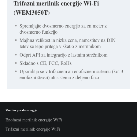
Trifazni merilnik energije Wi-Fi
(WEM3050T)
Spremljajte dvosmerno energijo za en meter z
dvosmerno funkcijo
Majhna velikost in nizka cena, namestitev na DIN-
letev se lepo prilega v škatlo z merilnikom
Odprt API za integracijo z lastnim strežnikom
Skladno s CE, FCC, RoHs
Uporablja se v trifaznem ali enofaznem sistemu (kot 3
enofazni števci) ali sistemu z deljeno fazo
Monitor porabe energije
Enofazni merilnik energije WiFi
Trifazni merilnik energije WiFi