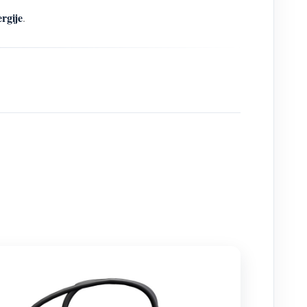
rgije
.