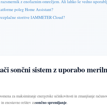
ni razsmernik z enofaznim omrežjem. Ali lahko še vedno upor
latforme poleg Home Assistant?
 brezplačne storitve IAMMETER Cloud?
ači sončni sistem z uporabo mer
 pomena za maksimiranje energetske učinkovitosti in zmanjšanje računov
sončno spremljanje
n enostavno rešitev za
.