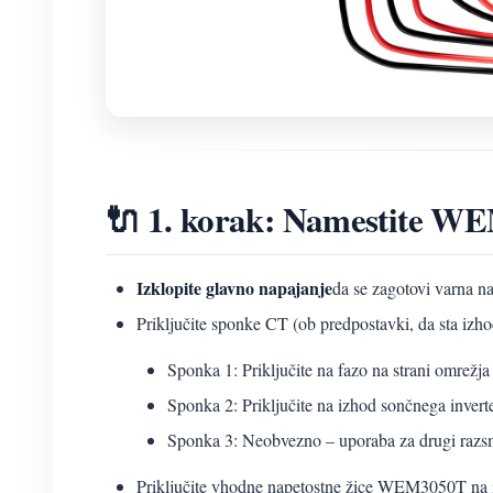
🔌 1. korak: Namestite W
Izklopite glavno napajanje
da se zagotovi varna na
Priključite sponke CT (ob predpostavki, da sta izh
Sponka 1: Priključite na fazo na strani omrežja 
Sponka 2: Priključite na izhod sončnega inverte
Sponka 3: Neobvezno – uporaba za drugi razsm
Priključite vhodne napetostne žice WEM3050T na ist