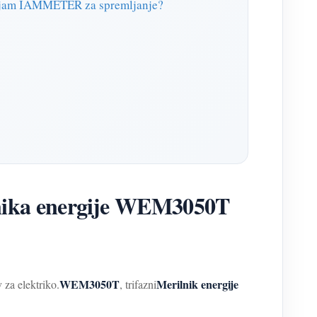
abljam IAMMETER za spremljanje?
ilnika energije WEM3050T
WEM3050T
Merilnik energije
 za elektriko.
, trifazni