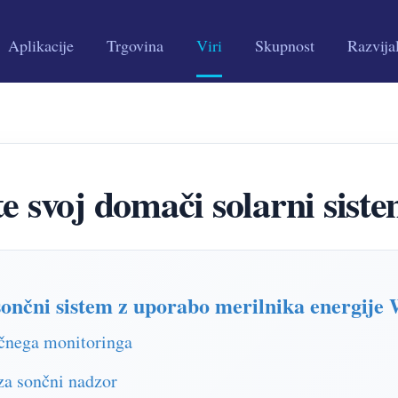
Aplikacije
Trgovina
Viri
Skupnost
Razvija
te svoj domači solarni si
 sončni sistem z uporabo merilnika energi
nčnega monitoringa
a sončni nadzor