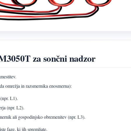
EM3050T za sončni nadzor
mestitev.
oda omrežja in razsmernika enosmerna):
(npr. L1).
rja (npr. L2).
ernik ali gospodinjsko obremenitev (npr. L3).
e faze, ki jih spremljate.