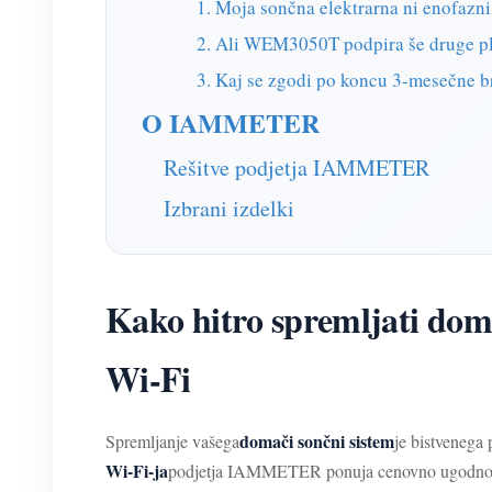
1. Moja sončna elektrarna ni enofaz
2. Ali WEM3050T podpira še druge p
3. Kaj se zgodi po koncu 3-mesečne
O IAMMETER
Rešitve podjetja IAMMETER
Izbrani izdelki
Kako hitro spremljati dom
Wi-Fi
domači sončni sistem
Spremljanje vašega
je bistvenega
Wi-Fi-ja
podjetja IAMMETER ponuja cenovno ugodno i