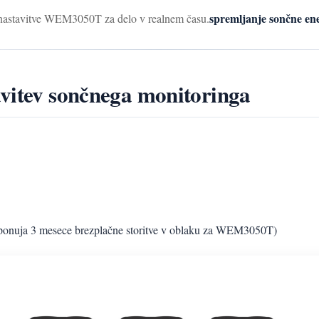
spremljanje sončne ene
ek nastavitve WEM3050T za delo v realnem času.
avitev sončnega monitoringa
ja 3 mesece brezplačne storitve v oblaku za WEM3050T)