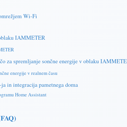
 omrežjem Wi-Fi
o v oblaku IAMMETER
MMETER
loščo za spremljanje sončne energije v oblaku IAMMET
nčne energije v realnem času
-ja in integracija pametnega doma
rogramu Home Assistant
 (FAQ)