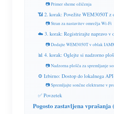
📷 Primer sheme ožičenja
📶 2. korak: Povežite WEM3050T z
📷 Stran za nastavitev omrežja Wi-Fi
☁️ 3. korak: Registrirajte naprav
📷 Dodajte WEM3050T v oblak IA
📊 4. korak: Oglejte si nadzorno p
📷 Nadzorna plošča za spremljanje so
⚙️ Izbirno: Dostop do lokalnega API
📷 Spremljajte sončne elektrarne v p
✅ Povzetek
Pogosto zastavljena vprašanja