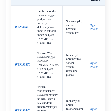
izdelka
Enofazni Wi-Fi
števec energije s
podporo za
Stanovanjski,
merjenje
enofazni
Ogled
WEM3080
delovne/jalove
bremeni,
izdelka
moči in faktorja
sistemi EMS
moči; deluje z
IAMMETER-
Cloud PRO
Trifazni Wi-Fi
Industrijske
števec energije
obremenitve,
(različice
sončni
Ogled
WEM3080T
150A/250A/500A
sistemi,
izdelka
CT); deluje z
razdelilne
IAMMETER-
plošče
Cloud PRO
Trifazni
visokonatančni
števec za montažo
na DIN-letev s
Industrijski
5A vhodnim
obrati,
transformatorjem;
fotonapetostni
Ogled
WEM3046T
podpira