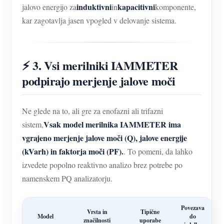
induktivni
kapacitivni
jalovo energijo za
in
komponente,
kar zagotavlja jasen vpogled v delovanje sistema.
⚡ 3. Vsi merilniki IAMMETER
podpirajo merjenje jalove moči
Ne glede na to, ali gre za enofazni ali trifazni
Vsak model merilnika IAMMETER ima
sistem,
vgrajeno merjenje jalove moči (Q), jalove energije
(kVarh) in faktorja moči (PF).
. To pomeni, da lahko
izvedete popolno reaktivno analizo brez potrebe po
namenskem PQ analizatorju.
Povezava
Vrsta in
Tipične
Model
do
značilnosti
uporabe