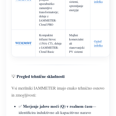
sistemi,
izdelka
uporabniško
spremljanje
zamenljive
energije
transformatorje;
deluje z
IAMMETER-
Cloud PRO
Kompaktni
Majhni
trifazni števec
komercialni
Ogled
WEM3050T
(150A CT), deluje
ali
izdelka
z IAMMETER-
stanovanjski
Cloud Basic
PV sistemi
Pregled tehnične skladnosti
💡
Vsi merilniki IAMMETER imajo enako tehnično osnovo
in zmogljivosti:
Merjenje jalove moči (Q) v realnem času
✅
—
identificira induktivno ali kapacitivno naravo