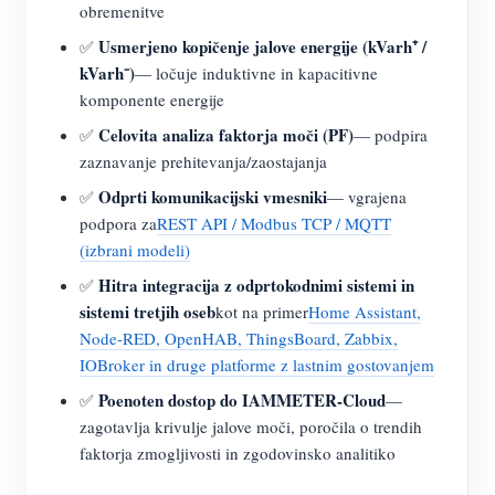
obremenitve
Usmerjeno kopičenje jalove energije (kVarh⁺ /
✅
kVarh⁻)
— ločuje induktivne in kapacitivne
komponente energije
Celovita analiza faktorja moči (PF)
✅
— podpira
zaznavanje prehitevanja/zaostajanja
Odprti komunikacijski vmesniki
✅
— vgrajena
podpora za
REST API / Modbus TCP / MQTT
(izbrani modeli)
Hitra integracija z odprtokodnimi sistemi in
✅
sistemi tretjih oseb
kot na primer
Home Assistant,
Node-RED, OpenHAB, ThingsBoard, Zabbix,
IOBroker in druge platforme z lastnim gostovanjem
Poenoten dostop do IAMMETER-Cloud
✅
—
zagotavlja krivulje jalove moči, poročila o trendih
faktorja zmogljivosti in zgodovinsko analitiko