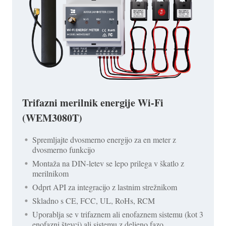
Trifazni merilnik energije Wi-Fi
(WEM3080T)
Spremljajte dvosmerno energijo za en meter z
dvosmerno funkcijo
Montaža na DIN-letev se lepo prilega v škatlo z
merilnikom
Odprt API za integracijo z lastnim strežnikom
Skladno s CE, FCC, UL, RoHs, RCM
Uporablja se v trifaznem ali enofaznem sistemu (kot 3
enofazni števci) ali sistemu z deljeno fazo