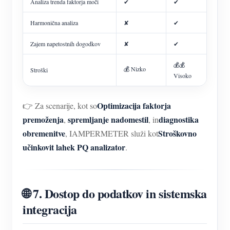
Analiza trenda faktorja moči
✔
✔
Harmonična analiza
✘
✔
Zajem napetostnih dogodkov
✘
✔
💰💰
💰 Nizko
Stroški
Visoko
Optimizacija faktorja
👉 Za scenarije, kot so
premoženja
spremljanje nadomestil
diagnostika
,
, in
obremenitve
Stroškovno
, IAMPERMETER služi kot
učinkovit lahek PQ analizator
.
🌐 7. Dostop do podatkov in sistemska
integracija