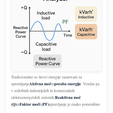
Simulator IAMMETER
Virtualni merilnik
Sistem za napovedovanje in simulacijo energije
Aplikacije
Monitor energije solarnega PV sistema
Trgovina
Monitor porabe električne energije
Viri
Nadzorni sistem PV grelnika
Hitri začetek izdelka
Skupnost
Avtomatizacija doma
Dokument
Razvijalec
Tradicionalno so števci energije zasnovani za
Tovarniški energetski nadzor
Vadnica Video
Aktivna moč
poraba energije
spremljanje
in
. Vendar pa
Raziščite
Kontakt
v sodobnih industrijskih in komercialnih
pogosta vprašanja
Program nagrajevanja
O nas
Reaktivna moč
elektroenergetskih sistemih,
Novice
(Q)
Faktor moči (PF)
in
upravljanje je enako pomembno.
Blogi