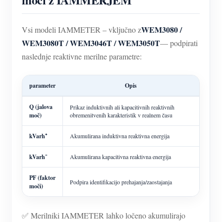
WEM3080 /
Vsi modeli IAMMETER – vključno z
WEM3080T / WEM3046T / WEM3050T
— podpirati
naslednje reaktivne merilne parametre:
parameter
Opis
Q (jalova
Prikaz induktivnih ali kapacitivnih reaktivnih
moč)
obremenitvenih karakteristik v realnem času
kVarh⁺
Akumulirana induktivna reaktivna energija
kVarh⁻
Akumulirana kapacitivna reaktivna energija
PF (faktor
Podpira identifikacijo prehajanja/zaostajanja
moči)
✅ Merilniki IAMMETER lahko ločeno akumulirajo