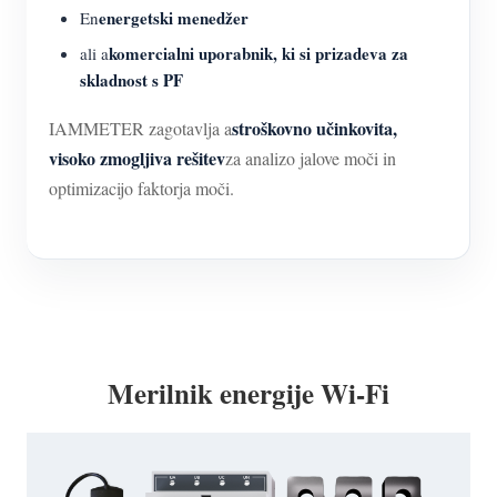
energetski menedžer
En
komercialni uporabnik, ki si prizadeva za
ali a
skladnost s PF
stroškovno učinkovita,
IAMMETER zagotavlja a
visoko zmogljiva rešitev
za analizo jalove moči in
optimizacijo faktorja moči.
Merilnik energije Wi-Fi