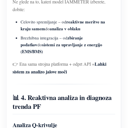
Ne glede na to, kateri model IAMMETER izberete,
dobite:
reaktivne meritve na
Celovito spremljanje – od
kraju samem
analiza v oblaku
do
zbiranje
Brezhibna integracija – od
podatkov
sistemi za upravljanje z energijo
do
(EMS/BMS)
Lahki
👉 Ena sama strojna platforma + odprt API =
sistem za analizo jalove moči
📊 4. Reaktivna analiza in diagnoza
trenda PF
Analiza Q-krivulje