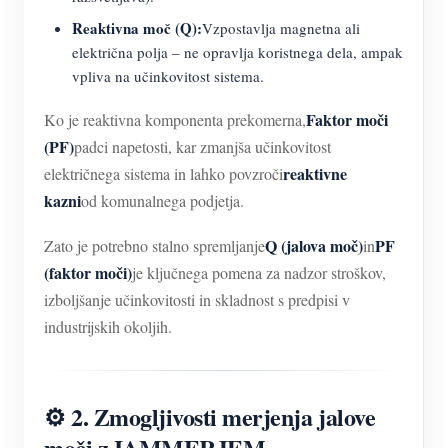
Reaktivna moč (Q):
Vzpostavlja magnetna ali
električna polja – ne opravlja koristnega dela, ampak
vpliva na učinkovitost sistema.
Faktor moči
Ko je reaktivna komponenta prekomerna,
(PF)
padci napetosti, kar zmanjša učinkovitost
reaktivne
električnega sistema in lahko povzroči
kazni
od komunalnega podjetja.
Q (jalova moč)
PF
Zato je potrebno stalno spremljanje
in
(faktor moči)
je ključnega pomena za nadzor stroškov,
izboljšanje učinkovitosti in skladnost s predpisi v
industrijskih okoljih.
⚙️ 2. Zmogljivosti merjenja jalove
moči z IAMMERJEM