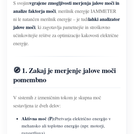
vgrajene zmogljivosti merjenja jalove moči in
S svojim
analize faktorja moči
, merilnik energije IAMMETER
lahki analizator
ni le natančen merilnik energije – je tudi
jalove moči
, ki zagotavlja pametnejše in stroškovno
učinkovitejše rešitve za optimizacijo kakovosti električne
energije.
🧭 1. Zakaj je merjenje jalove moči
pomembno
V sistemih z izmeničnim tokom je skupna moč
sestavljena iz dveh delov:
Aktivna moč (P):
Pretvarja električno energijo v
mehansko ali toplotno energijo (npr. motorji,
razsvetljava).