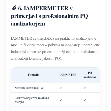
🔬 6. IAMPERMETER v
primerjavi s profesionalnim PQ
analizatorjem
IAMMETER se osredotoča na praktično analizo jalove
moči in faktorja moči – pokriva najpogosteje uporabljene
industrijske metrike po znatno nižji ceni kot profesionalni
analizatorji kvantne jakosti (PQ).
PQ
Funkcija
IAMMETER
analizator
Merjenje jalove moči (Q)
✔
✔
Pozitivna/negativna reaktivna
✔
✔
energija