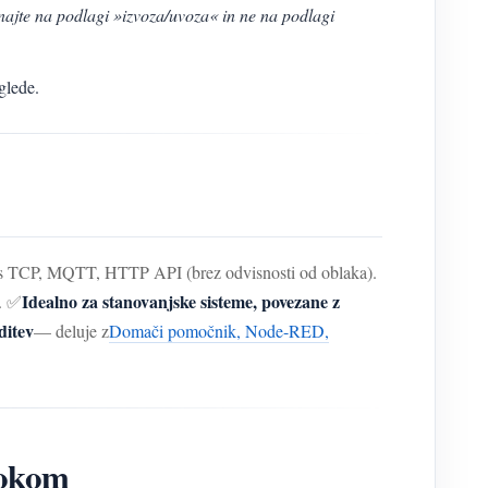
ajte na podlagi »izvoza/uvoza« in ne na podlagi
glede.
TCP, MQTT, HTTP API (brez odvisnosti od oblaka).
Idealno za stanovanjske sisteme, povezane z
. ✅
ditev
— deluje z
Domači pomočnik, Node-RED,
tokom