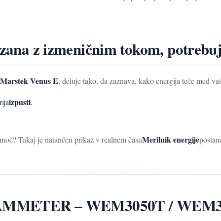
vezana z izmeničnim tokom, potrebu
Marstek Venus E
, deluje tako, da zaznava, kako energija teče med 
izpusti
ija
.
Merilnik energije
 moč? Tukaj je natančen prikaz v realnem času
postan
či IAMMETER – WEM3050T / WEM