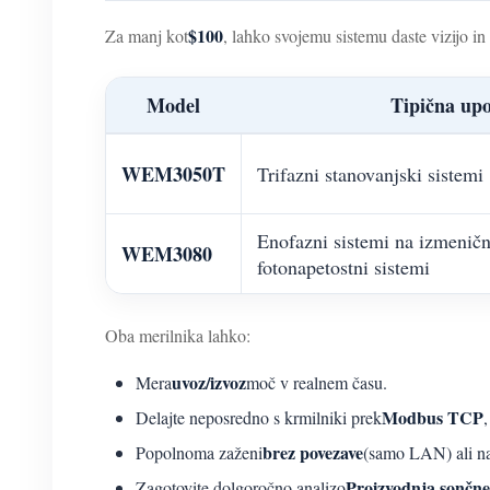
$100
Za manj kot
, lahko svojemu sistemu daste vizijo in 
Model
Tipična up
WEM3050T
Trifazni stanovanjski sistemi
Enofazni sistemi na izmenični
WEM3080
fotonapetostni sistemi
Oba merilnika lahko:
uvoz/izvoz
Mera
moč v realnem času.
Modbus TCP
Delajte neposredno s krmilniki prek
brez povezave
Popolnoma zaženi
(samo LAN) ali na
Proizvodnja sončne
Zagotovite dolgoročno analizo