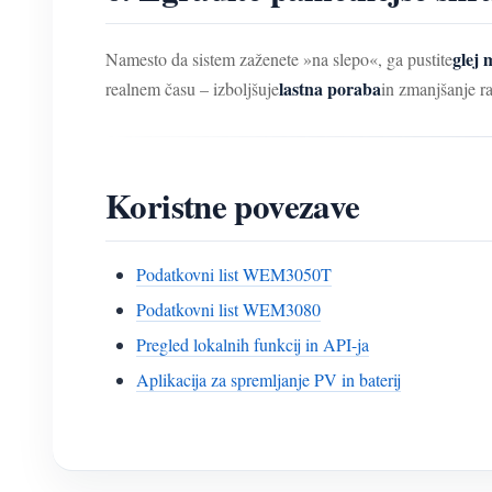
glej 
Namesto da sistem zaženete »na slepo«, ga pustite
lastna poraba
realnem času – izboljšuje
in zmanjšanje r
Koristne povezave
Podatkovni list WEM3050T
Podatkovni list WEM3080
Pregled lokalnih funkcij in API-ja
Aplikacija za spremljanje PV in baterij