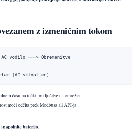
 povezanem z izmeničnim tokom
AC vodilo ───> Obremenitve

rter (AC sklopljen)
nem času na točki priključitve na omrežje.
dnost moči odčita prek Modbusa ali API-ja.
napolnite baterijo
 →
.