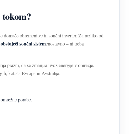
im tokom?
še domače obremenitve in sončni inverter. Za razliko od
 obstoječi sončni sistem
enostavno – ni treba
rija prazni, da se zmanjša uvoz energije v omrežje.
ih, kot sta Evropa in Avstralija.
e omrežne porabe.