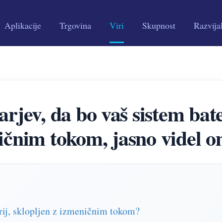
Aplikacije
Trgovina
Viri
Skupnost
Razvija
rjev, da bo vaš sistem bate
ičnim tokom, jasno videl o
erij, sklopljen z izmeničnim tokom?