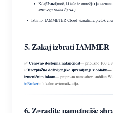
Uvozi
Kdaj
(moč, ki teče iz omrežja) je zaznan
surovega znaka Pgrid.)
Izbirno: IAMMETER Cloud vizualizira pretok ene
5. Zakaj izbrati IAMMER
Cenovno dostopna natančnost
✅
— približno 100 USD
Brezplačno doživljenjsko spremljanje v oblaku
✅
— I
izmeničnim tokom
— preprosta namestitev, stabilen Wi-
ioBroker
in lokalno avtomatizacijo.
6. Zgradite pametnejše shr