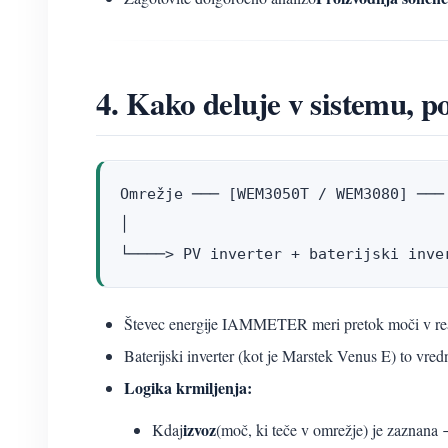
4. Kako deluje v sistemu,
Omrežje ─── [WEM3050T / WEM3080] ─── 
│

└────> PV inverter + baterijski inve
Števec energije IAMMETER meri pretok moči v real
Baterijski inverter (kot je Marstek Venus E) to vre
Logika krmiljenja:
izvoz
Kdaj
(moč, ki teče v omrežje) je zaznana