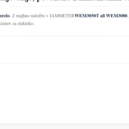
mrežo
WEM3050T ali WEM3080
. Z majhno naložbo v IAMMETER
ačunov za elektriko.