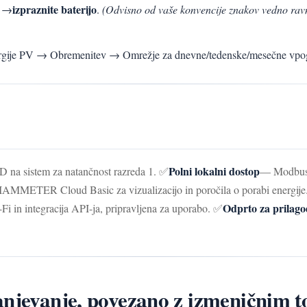
izpraznite baterijo
a →
.
(Odvisno od vaše konvencije znakov vedno ravn
rgije PV → Obremenitev → Omrežje za dnevne/tedenske/mesečne vpo
Polni lokalni dostop
 na sistem za natančnost razreda 1. ✅
— Modbus 
AMMETER Cloud Basic za vizualizacijo in poročila o porabi energije
Odprto za prilago
Fi in integracija API-ja, pripravljena za uporabo. ✅
anjevanje, povezano z izmeničnim 