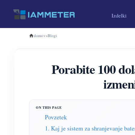
Izdelki
domov
>
Blogi
Porabite 100 dola
izmen
Povzetek
1. Kaj je sistem za shranjevanje bat