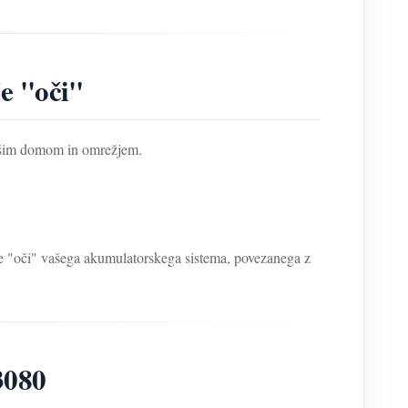
je "oči"
vašim domom in omrežjem.
e "oči" vašega akumulatorskega sistema, povezanega z
3080