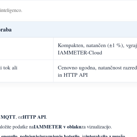
inteligenco.
oraba
Kompakten, natančen (±1 %), vgraj
IAMMETER-Cloud
 tok ali
Cenovno ugodna, natančnost razre
in HTTP API
MQTT
HTTP API
,
, oz
.
IAMMETER v oblaku
ložite podatke na
za vizualizacijo.
 energije
polnjenje/praznjenje baterije
interakcija z mrežo
,
, in
.