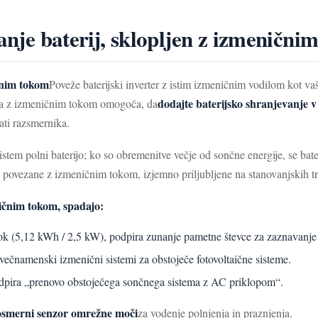
vanje baterij, sklopljen z izmeničn
čnim tokom
Poveže baterijski inverter z istim izmeničnim vodilom kot va
dodajte baterijsko shranjevanje v
ova z izmeničnim tokom omogoča, da
ati razsmernika.
tem polni baterijo; ko so obremenitve večje od sončne energije, se bate
e, povezane z izmeničnim tokom, izjemno priljubljene na stanovanjskih trg
ičnim tokom, spadajo:
tok (5,12 kWh / 2,5 kW), podpira zunanje pametne števce za zaznavanj
čnamenski izmenični sistemi za obstoječe fotovoltaične sisteme.
pira „prenovo obstoječega sončnega sistema z AC priklopom“.
osmerni senzor omrežne moči
za vodenje polnjenja in praznjenja.