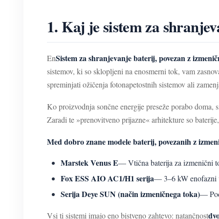
1. Kaj je sistem za shranje
Sistem za shranjevanje baterij, povezan z izmeni
En
sistemov, ki so sklopljeni na enosmerni tok, vam zasn
spreminjati ožičenja fotonapetostnih sistemov ali zamenj
Ko proizvodnja sončne energije preseže porabo doma, sis
Zaradi te »prenovitveno prijazne« arhitekture so baterij
Med dobro znane modele baterij, povezanih z izmen
Marstek Venus E
— Vtična baterija za izmenični 
Fox ESS AIO AC1/H1 serija
— 3–6 kW enofazni ve
Serija Deye SUN (način izmeničnega toka)
— Pod
dv
Vsi ti sistemi imajo eno bistveno zahtevo: natančnost