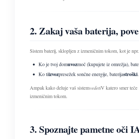
2. Zakaj vaša baterija, po
Sistem baterij, sklopljen z izmeničnim tokom, kot je npr.
uvoz
Ko je tvoj dom
moč (kupujete iz omrežja), bater
izvoz
stroški
Ko ti
presežek sončne energije, baterija
.
Ampak kako deluje vaš sistem
vedeti
V katero smer teče
izmeničnim tokom.
3. Spoznajte pametne o