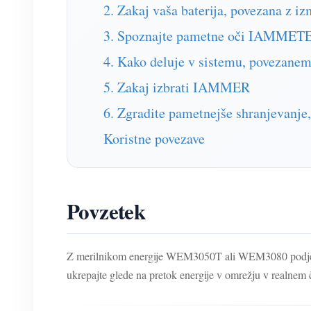
2. Zakaj vaša baterija, povezana z i
3. Spoznajte pametne oči IAMM
4. Kako deluje v sistemu, povezane
5. Zakaj izbrati IAMMER
6. Zgradite pametnejše shranjevanj
Koristne povezave
Povzetek
Z merilnikom energije WEM3050T ali WEM3080 podjetja 
ukrepajte glede na pretok energije v omrežju v realnem 