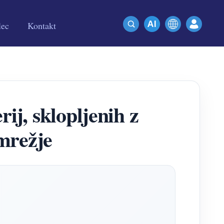
lec
Kontakt
rij, sklopljenih z
mrežje