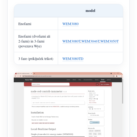
model
Enofazni
WEM3080
Enofazni (dvofazni ali
2-fazni) in 3-fazni
WEM3080T
,
WEM3046T
,
WEM3050T
(povezava Wye)
3 faze (priključek trikot)
WEM3080TD