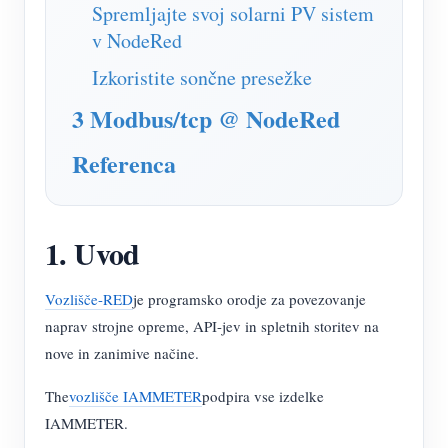
Simulator IAMMETER
Spremljajte svoj solarni PV sistem
v NodeRed
Virtualni števec
Izkoristite sončne presežke
Sistem za napovedovanje in simulacijo energije
3 Modbus/tcp @ NodeRed
Aplikacije
Referenca
Monitor energije solarnega PV sistema
Trgovina
Monitor porabe električne energije
Viri
1. Uvod
Nadzorni sistem PV grelnika
Hitri začetek izdelka
Skupnost
Avtomatizacija doma
Dokument
Razvijalec
Vozlišče-RED
je programsko orodje za povezovanje
Tovarniški energetski nadzor
Vadnica Video
naprav strojne opreme, API-jev in spletnih storitev na
Raziščite
Kontakt
nove in zanimive načine.
pogosta vprašanja
Program nagrajevanja
O nas
The
vozlišče IAMMETER
podpira vse izdelke
Novice
IAMMETER.
Blogi